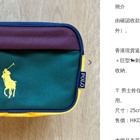
簡介
由確認收款
外）。

香港現貨返
＋巨型🐎
收納。

👔 男士
用。

尺寸：25cm 
售價：HKD$