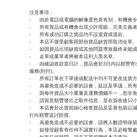
注意事項：
- 由於電話或電腦的解像度色差有别，有機會
- 所有貨品或有機會出現少許瑕疵，完美主義
- 所有成功訂購之貨品均不設退貨或退款。
- 本店不接受顧客因部份貨品缺貨而取消全單
- 如因貨品出現缺貨或其他問題導致最終未能成
- 走單或棄單者將被本店列入黑名單。
- 由確認收款當日計，貨品會於3日內以順豐寄
服務(到付)。
- 所有訂單在下單後或配送中均不可更改送貨
- 為避免造成不必要的誤會，延誤及爭議，所
- 因每件貨品大小重量及運費價錢不一，恕非
- 請留意順豐發出之取件信息，並在簽收後12
- 本店會於出貨前細心檢查貨品及妥善包裝以
行向順豐追討賠償。
- 為避免造成不必要的誤會，請將入數證明保
- 如發現顧客有任何不誠實行為，本店必報警