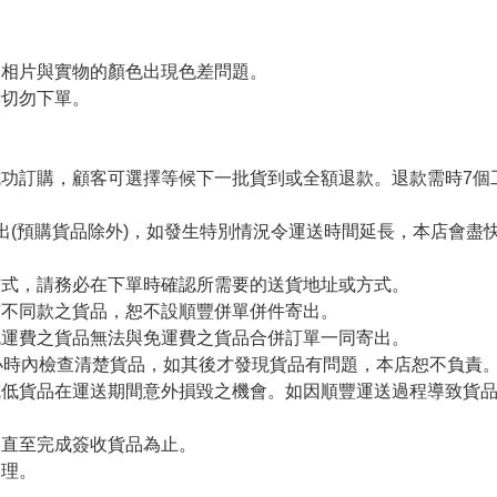
令相片與實物的顏色出現色差問題。
者切勿下單。
。
功訂購，顧客可選擇等候下一批貨到或全額退款。退款需時7個
出(預購貨品除外)，如發生特別情況令運送時間延長，本店會盡快
方式，請務必在下單時確認所需要的送貨地址或方式。
有不同款之貨品，恕不設順豐併單併件寄出。
免運費之貨品無法與免運費之貨品合併訂單一同寄出。
小時內檢查清楚貨品，如其後才發現貨品有問題，本店恕不負責
減低貨品在運送期間意外損毀之機會。如因順豐運送過程導致貨
留直至完成簽收貨品為止。
處理。