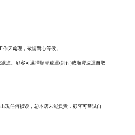
工作天處理，敬請耐心等候。
跟進。顧客可選擇順豐速運(到付)或順豐速運自取
。
品出現任何損毀，恕本店未能負責，顧客可嘗試自