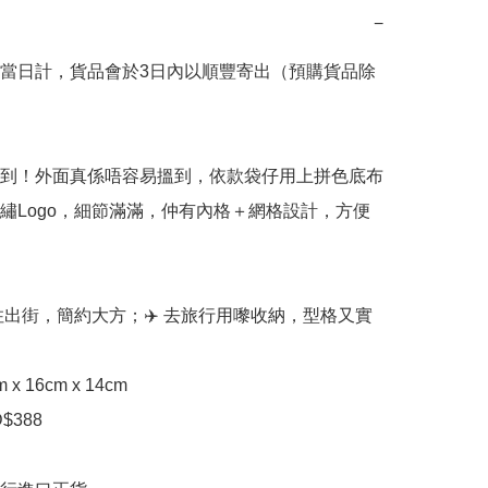
−
當日計，貨品會於3日內以順豐寄出（預購貨品除
到！外面真係唔容易搵到，依款袋仔用上拼色底布
刺繡Logo，細節滿滿，仲有內格＋網格設計，方便
拎住出街，簡約大方；✈️ 去旅行用嚟收納，型格又實
x 16cm x 14cm

388
