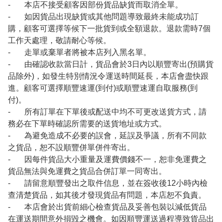
- 本店不接受顧客因部份貨品缺貨而取消全單。
- 如因貨品出現缺貨或其他問題導致最終未能成功訂
購，顧客可選擇等候下一批貨到或全額退款。退款需時7個
工作天處理，敬請耐心等候。
- 走單或棄單者將被本店列入黑名單。
- 由確認收款當日計，貨品會於3日內以順豐寄出(預購貨
品除外)，如發生特別情況令運送時間延長，本店會盡快跟
進。顧客可選擇順豐速運(到付)或順豐速運自取服務(到
付)。
- 所有訂單在下單後或配送中均不可更改送貨方式，請
務必在下單時確認所需要的送貨地址或方式。
- 為避免造成不必要的誤會，延誤及爭議，所有不同款
之貨品，恕不設順豐併單併件寄出。
- 因每件貨品大小重量及運費價錢不一，恕非免運費之
貨品無法與免運費之貨品合併訂單一同寄出。
- 請留意順豐發出之取件信息，並在簽收後12小時內檢
查清楚貨品，如其後才發現貨品有問題，本店恕不負責。
- 本店會於出貨前細心檢查貨品及妥善包裝以減低貨品
在運送期間意外損毀之機會。如因順豐運送過程導致貨品出