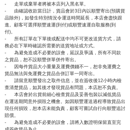
- 走單或棄單者將被本店列入黑名單。
- 由確認收款當日計，貨品會於3日內以順豐寄出(預購貨
品除外)，如發生特別情況令運送時間延長，本店會盡快跟
進。顧客可選擇順豐速運(到付)或順豐速運自取服務(到
付)。
- 所有訂單在下單後或配送中均不可更改送貨方式，請
務必在下單時確認所需要的送貨地址或方式。
- 為避免造成不必要的誤會，延誤及爭議，所有不同款
之貨品，恕不設順豐併單併件寄出。
- 因每件貨品大小重量及運費價錢不一，恕非免運費之
貨品無法與免運費之貨品合併訂單一同寄出。
- 請留意順豐發出之取件信息，並在簽收後12小時內檢
查清楚貨品，如其後才發現貨品有問題，本店恕不負責。
- 本店會於出貨前細心檢查貨品及妥善包裝以減低貨品
在運送期間意外損毀之機會。如因順豐運送過程導致貨品出
現任何損毀，恕本店未能負責，顧客可嘗試自行向順豐追討
賠償。
- 為避免造成不必要的誤會，請將入數證明保留直至完
成簽收貨品為止。