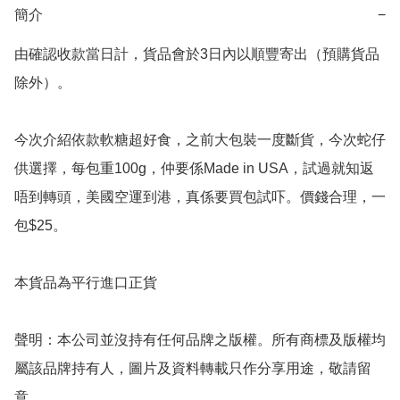
簡介
−
由確認收款當日計，貨品會於3日內以順豐寄出（預購貨品
除外）。

今次介紹依款軟糖超好食，之前大包裝一度斷貨，今次蛇仔
供選擇，每包重100g，仲要係Made in USA，試過就知返
唔到轉頭，美國空運到港，真係要買包試吓。價錢合理，一
包$25。

本貨品為平行進口正貨

聲明：本公司並沒持有任何品牌之版權。所有商標及版權均
屬該品牌持有人，圖片及資料轉載只作分享用途，敬請留
意。