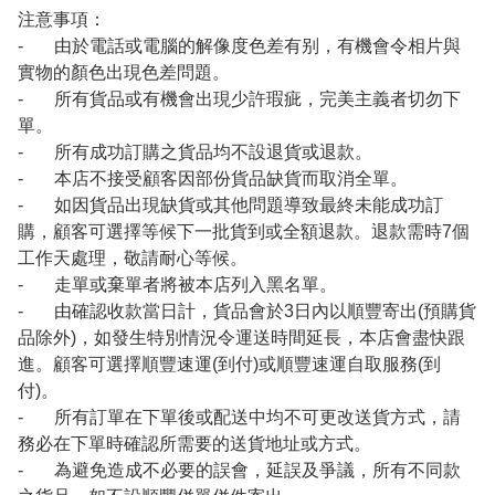
注意事項：
- 由於電話或電腦的解像度色差有别，有機會令相片與
實物的顏色出現色差問題。
- 所有貨品或有機會出現少許瑕疵，完美主義者切勿下
單。
- 所有成功訂購之貨品均不設退貨或退款。
- 本店不接受顧客因部份貨品缺貨而取消全單。
- 如因貨品出現缺貨或其他問題導致最終未能成功訂
購，顧客可選擇等候下一批貨到或全額退款。退款需時7個
工作天處理，敬請耐心等候。
- 走單或棄單者將被本店列入黑名單。
- 由確認收款當日計，貨品會於3日內以順豐寄出(預購貨
品除外)，如發生特別情況令運送時間延長，本店會盡快跟
進。顧客可選擇順豐速運(到付)或順豐速運自取服務(到
付)。
- 所有訂單在下單後或配送中均不可更改送貨方式，請
務必在下單時確認所需要的送貨地址或方式。
- 為避免造成不必要的誤會，延誤及爭議，所有不同款