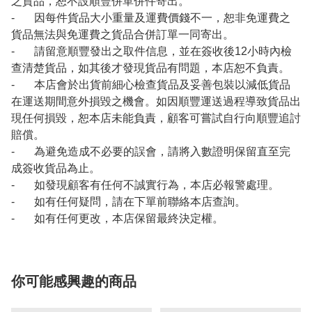
之貨品，恕不設順豐併單併件寄出。
- 因每件貨品大小重量及運費價錢不一，恕非免運費之
貨品無法與免運費之貨品合併訂單一同寄出。
- 請留意順豐發出之取件信息，並在簽收後12小時內檢
查清楚貨品，如其後才發現貨品有問題，本店恕不負責。
- 本店會於出貨前細心檢查貨品及妥善包裝以減低貨品
在運送期間意外損毀之機會。如因順豐運送過程導致貨品出
現任何損毀，恕本店未能負責，顧客可嘗試自行向順豐追討
賠償。
- 為避免造成不必要的誤會，請將入數證明保留直至完
成簽收貨品為止。
- 如發現顧客有任何不誠實行為，本店必報警處理。
- 如有任何疑問，請在下單前聯絡本店查詢。
- 如有任何更改，本店保留最終決定權。
你可能感興趣的商品