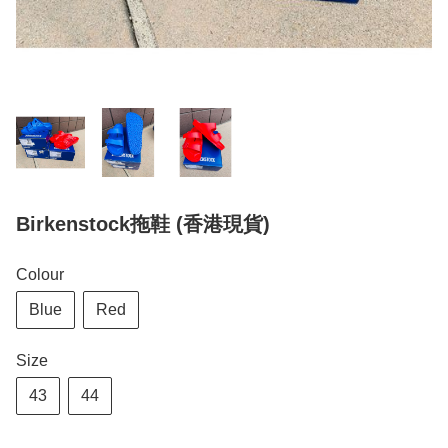
Birkenstock拖鞋 (香港現貨)
Colour
Blue
Red
Size
43
44