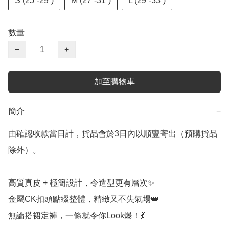
S (25”-29”)
M (27”-31”)
L (29”-33”)
數量
−
+
加至購物車
簡介
−
由確認收款當日計，貨品會於3日內以順豐寄出（預購貨品
除外）。

高質真皮 + 極簡設計，令造型更有層次✨

金屬CK扣頭點綴整體，精緻又不失氣場👑

無論搭裙定褲，一條就令你Look爆！💃
