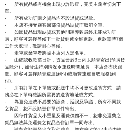
- 所有貨品或有機會出現少許瑕疵，完美主義者切勿下
單。
- 所有成功訂購之貨品均不設退貨或退款。
- 本店不接受顧客因部份貨品缺貨而取消全單。
- 如因貨品出現缺貨或其他問題導致最終未能成功訂
購，顧客可選擇等候下一批貨到或全額退款。退款需時7個
工作天處理，敬請耐心等候。
- 走單或棄單者將被本店列入黑名單。
- 由確認收款當日計，貨品會於3日內以順豐寄出(預購貨
品除外)，如發生特別情況令運送時間延長，本店會盡快跟
進。顧客可選擇順豐速運(到付)或順豐速運自取服務(到
付)。
- 所有訂單在下單後或配送中均不可更改送貨方式，請
務必在下單時確認所需要的送貨地址或方式。
- 為避免造成不必要的誤會，延誤及爭議，所有不同款
之貨品，恕不設順豐併單併件寄出。
- 因每件貨品大小重量及運費價錢不一，恕非免運費之
貨品無法與免運費之貨品合併訂單一同寄出。
- 請留意順豐發出之取件信息，並在簽收後12小時內檢