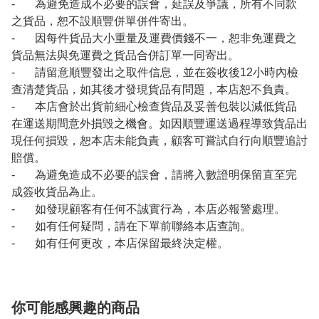
- 為避免造成不必要的誤會，延誤及爭議，所有不同款
之貨品，恕不設順豐併單併件寄出。
- 因每件貨品大小重量及運費價錢不一，恕非免運費之
貨品無法與免運費之貨品合併訂單一同寄出。
- 請留意順豐發出之取件信息，並在簽收後12小時內檢
查清楚貨品，如其後才發現貨品有問題，本店恕不負責。
- 本店會於出貨前細心檢查貨品及妥善包裝以減低貨品
在運送期間意外損毀之機會。如因順豐運送過程導致貨品出
現任何損毀，恕本店未能負責，顧客可嘗試自行向順豐追討
賠償。
- 為避免造成不必要的誤會，請將入數證明保留直至完
成簽收貨品為止。
- 如發現顧客有任何不誠實行為，本店必報警處理。
- 如有任何疑問，請在下單前聯絡本店查詢。
- 如有任何更改，本店保留最終決定權。
你可能感興趣的商品