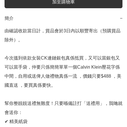
加至購物車
簡介
−
由確認收款當日計，貨品會於3日內以順豐寄出（預購貨品
除外）。

今次搵到依款女裝CK連鏈銀包真係抵買，又可以當銀包又
可以當手袋，仲要只係簡簡單單一個Calvin Klein壓花字係
中間，自用或送俾人做禮物真係一流 ，價錢只要$488 ，美
國直送 ，要買真係要快。

幫你整靚靚送禮無難度！只要喺備註打「送禮用」，我哋就
會送你：

✔ 精美紙袋
