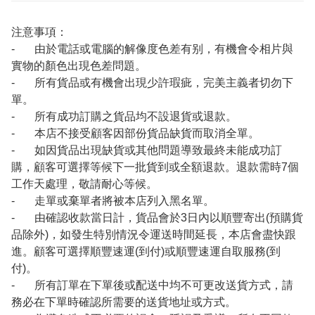
注意事項：
- 由於電話或電腦的解像度色差有别，有機會令相片與
實物的顏色出現色差問題。
- 所有貨品或有機會出現少許瑕疵，完美主義者切勿下
單。
- 所有成功訂購之貨品均不設退貨或退款。
- 本店不接受顧客因部份貨品缺貨而取消全單。
- 如因貨品出現缺貨或其他問題導致最終未能成功訂
購，顧客可選擇等候下一批貨到或全額退款。退款需時7個
工作天處理，敬請耐心等候。
- 走單或棄單者將被本店列入黑名單。
- 由確認收款當日計，貨品會於3日內以順豐寄出(預購貨
品除外)，如發生特別情況令運送時間延長，本店會盡快跟
進。顧客可選擇順豐速運(到付)或順豐速運自取服務(到
付)。
- 所有訂單在下單後或配送中均不可更改送貨方式，請
務必在下單時確認所需要的送貨地址或方式。