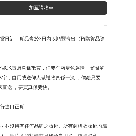
加至購物車
−
當日計，貨品會於3日內以順豐寄出（預購貨品除
個CK披肩真係抵買，仲要有兩隻色選擇，簡簡單
K字，自用或送俾人做禮物真係一流 ，價錢只要
美國直送 ，要買真係要快。

行進口正貨

司並沒持有任何品牌之版權。所有商標及版權均屬
人，圖片及資料轉載只作分享用途，敬請留意。