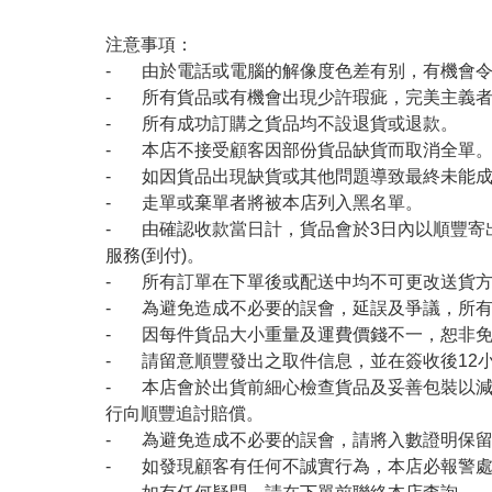
注意事項：
- 由於電話或電腦的解像度色差有别，有機會
- 所有貨品或有機會出現少許瑕疵，完美主義
- 所有成功訂購之貨品均不設退貨或退款。
- 本店不接受顧客因部份貨品缺貨而取消全單
- 如因貨品出現缺貨或其他問題導致最終未能成
- 走單或棄單者將被本店列入黑名單。
- 由確認收款當日計，貨品會於3日內以順豐寄
服務(到付)。
- 所有訂單在下單後或配送中均不可更改送貨
- 為避免造成不必要的誤會，延誤及爭議，所
- 因每件貨品大小重量及運費價錢不一，恕非
- 請留意順豐發出之取件信息，並在簽收後12
- 本店會於出貨前細心檢查貨品及妥善包裝以
行向順豐追討賠償。
- 為避免造成不必要的誤會，請將入數證明保
- 如發現顧客有任何不誠實行為，本店必報警