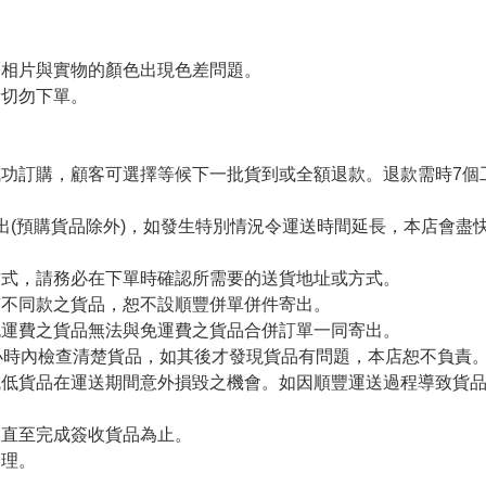
令相片與實物的顏色出現色差問題。
者切勿下單。
。
功訂購，顧客可選擇等候下一批貨到或全額退款。退款需時7個
出(預購貨品除外)，如發生特別情況令運送時間延長，本店會盡快
方式，請務必在下單時確認所需要的送貨地址或方式。
有不同款之貨品，恕不設順豐併單併件寄出。
免運費之貨品無法與免運費之貨品合併訂單一同寄出。
小時內檢查清楚貨品，如其後才發現貨品有問題，本店恕不負責
減低貨品在運送期間意外損毀之機會。如因順豐運送過程導致貨
留直至完成簽收貨品為止。
處理。