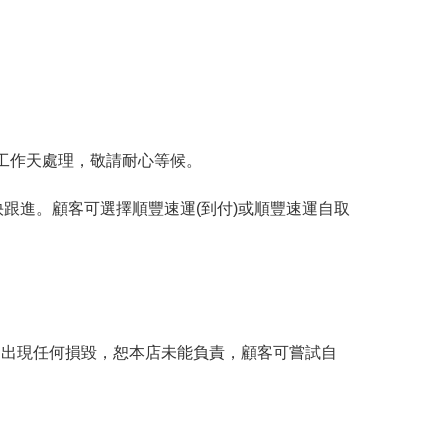
工作天處理，敬請耐心等候。
跟進。顧客可選擇順豐速運(到付)或順豐速運自取
。
品出現任何損毀，恕本店未能負責，顧客可嘗試自