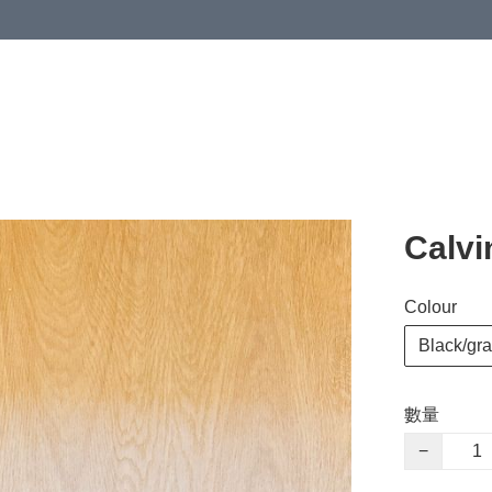
Calv
Colour
Black/gr
數量
−