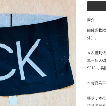
簡介
由確認收款
外）。

今次搵到依
單一個大C
$218 ，
本貨品為平
聲明：本公
該品牌持有