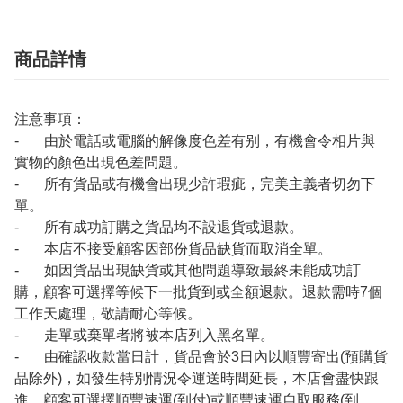
商品詳情
注意事項：
- 由於電話或電腦的解像度色差有别，有機會令相片與
實物的顏色出現色差問題。
- 所有貨品或有機會出現少許瑕疵，完美主義者切勿下
單。
- 所有成功訂購之貨品均不設退貨或退款。
- 本店不接受顧客因部份貨品缺貨而取消全單。
- 如因貨品出現缺貨或其他問題導致最終未能成功訂
購，顧客可選擇等候下一批貨到或全額退款。退款需時7個
工作天處理，敬請耐心等候。
- 走單或棄單者將被本店列入黑名單。
- 由確認收款當日計，貨品會於3日內以順豐寄出(預購貨
品除外)，如發生特別情況令運送時間延長，本店會盡快跟
進。顧客可選擇順豐速運(到付)或順豐速運自取服務(到