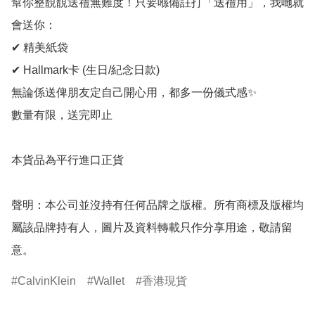
幫你整靚靚送禮無難度！只要喺備註打「送禮用」，我哋就
會送你：

✔ 精美紙袋

✔ Hallmark卡 (生日/紀念日款)

無論係送俾朋友定自己開心用，都多一份儀式感✨

數量有限，送完即止

本貨品為平行進口正貨

聲明：本公司並沒持有任何品牌之版權。所有商標及版權均
屬該品牌持有人，圖片及資料轉載只作分享用途，敬請留
意。
CalvinKlein
Wallet
香港現貨