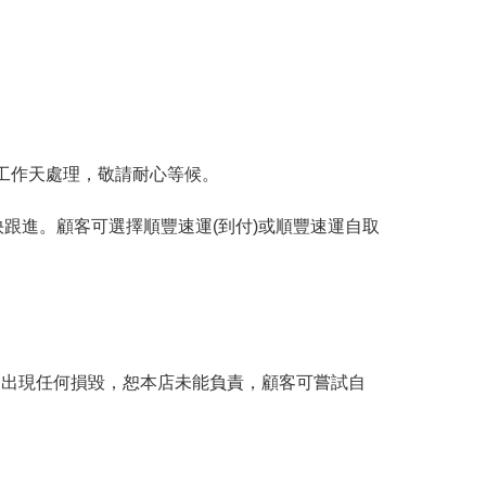
工作天處理，敬請耐心等候。
跟進。顧客可選擇順豐速運(到付)或順豐速運自取
。
品出現任何損毀，恕本店未能負責，顧客可嘗試自