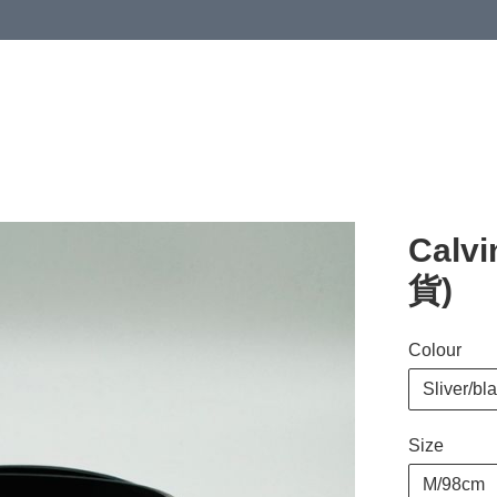
Calv
貨)
Colour
Sliver/bl
Size
M/98cm