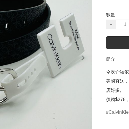
數量
−
簡介
今次介紹依
美國直送，
店好多。

價錢$278，S
CalvinKle