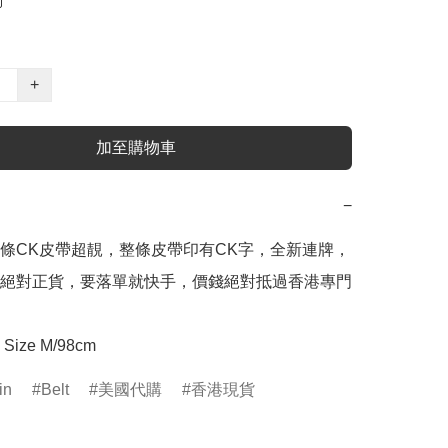
+
加至購物車
−
條CK皮帶超靚，整條皮帶印有CK字，全新連牌，
絕對正貨，要落單就快手，價錢絕對抵過香港專門
ize M/98cm 
in
Belt
美國代購
香港現貨