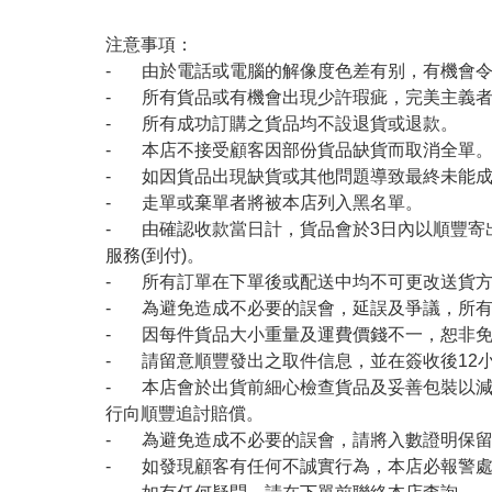
注意事項：
- 由於電話或電腦的解像度色差有别，有機會
- 所有貨品或有機會出現少許瑕疵，完美主義
- 所有成功訂購之貨品均不設退貨或退款。
- 本店不接受顧客因部份貨品缺貨而取消全單
- 如因貨品出現缺貨或其他問題導致最終未能成
- 走單或棄單者將被本店列入黑名單。
- 由確認收款當日計，貨品會於3日內以順豐寄
服務(到付)。
- 所有訂單在下單後或配送中均不可更改送貨
- 為避免造成不必要的誤會，延誤及爭議，所
- 因每件貨品大小重量及運費價錢不一，恕非
- 請留意順豐發出之取件信息，並在簽收後12
- 本店會於出貨前細心檢查貨品及妥善包裝以
行向順豐追討賠償。
- 為避免造成不必要的誤會，請將入數證明保
- 如發現顧客有任何不誠實行為，本店必報警