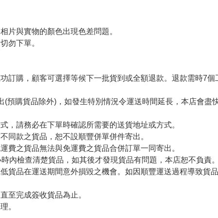
令相片與實物的顏色出現色差問題。
者切勿下單。
。
功訂購，顧客可選擇等候下一批貨到或全額退款。退款需時7個
出(預購貨品除外)，如發生特別情況令運送時間延長，本店會盡快
方式，請務必在下單時確認所需要的送貨地址或方式。
有不同款之貨品，恕不設順豐併單併件寄出。
免運費之貨品無法與免運費之貨品合併訂單一同寄出。
小時內檢查清楚貨品，如其後才發現貨品有問題，本店恕不負責
減低貨品在運送期間意外損毀之機會。如因順豐運送過程導致貨
留直至完成簽收貨品為止。
處理。