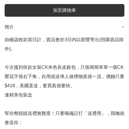
加至購物車
簡介
−
由確認收款當日計，貨品會於3日內以順豐寄出(預購貨品除
外)。

今次搵到依款女裝CK米色長皮銀包，只係簡簡單單一個CK
壓花字係右下角，自用或送俾人做禮物真係一流，價錢只要
$418，美國直送，要買真係要快。

連精美包裝盒

幫你整靚靚送禮無難度！只要喺備註打「送禮用」，我哋就
會送你：
