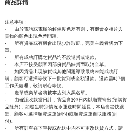
商品詳情
注意事項：
- 由於電話或電腦的解像度色差有别，有機會令相片與
實物的顏色出現色差問題。
- 所有貨品或有機會出現少許瑕疵，完美主義者切勿下
單。
- 所有成功訂購之貨品均不設退貨或退款。
- 本店不接受顧客因部份貨品缺貨而取消全單。
- 如因貨品出現缺貨或其他問題導致最終未能成功訂
購，顧客可選擇等候下一批貨到或全額退款。退款需時7個
工作天處理，敬請耐心等候。
- 走單或棄單者將被本店列入黑名單。
- 由確認收款當日計，貨品會於3日內以順豐寄出(預購貨
品除外)，如發生特別情況令運送時間延長，本店會盡快跟
進。顧客可選擇順豐速運(到付)或順豐速運自取服務(到
付)。
- 所有訂單在下單後或配送中均不可更改送貨方式，請