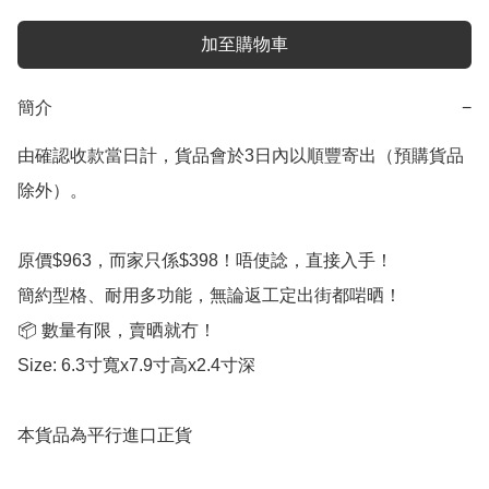
加至購物車
簡介
−
由確認收款當日計，貨品會於3日內以順豐寄出（預購貨品
除外）。

原價$963，而家只係$398！唔使諗，直接入手！

簡約型格、耐用多功能，無論返工定出街都啱晒！

📦 數量有限，賣晒就冇！

Size: 6.3寸寬x7.9寸高x2.4寸深

本貨品為平行進口正貨
