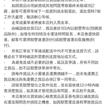
- 如因貨品出現缺貨或其他問題導致最終未能成功訂
購，顧客可選擇等候下一批貨到或全額退款。退款需時7個
工作天處理，敬請耐心等候。
- 走單或棄單者將被本店列入黑名單。
- 由確認收款當日計，貨品會於3日內以順豐寄出(預購貨
品除外)，如發生特別情況令運送時間延長，本店會盡快跟
進。顧客可選擇順豐速運(到付)或順豐速運自取服務(到
付)。
- 所有訂單在下單後或配送中均不可更改送貨方式，請
務必在下單時確認所需要的送貨地址或方式。
- 為避免造成不必要的誤會，延誤及爭議，所有不同款
之貨品，恕不設順豐併單併件寄出。
- 因每件貨品大小重量及運費價錢不一，恕非免運費之
貨品無法與免運費之貨品合併訂單一同寄出。
- 請留意順豐發出之取件信息，並在簽收後12小時內檢
查清楚貨品，如其後才發現貨品有問題，本店恕不負責。
- 本店會於出貨前細心檢查貨品及妥善包裝以減低貨品
在運送期間意外損毀之機會。如因順豐運送過程導致貨品出