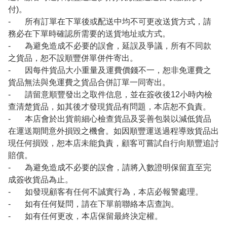
付)。
- 所有訂單在下單後或配送中均不可更改送貨方式，請
務必在下單時確認所需要的送貨地址或方式。
- 為避免造成不必要的誤會，延誤及爭議，所有不同款
之貨品，恕不設順豐併單併件寄出。
- 因每件貨品大小重量及運費價錢不一，恕非免運費之
貨品無法與免運費之貨品合併訂單一同寄出。
- 請留意順豐發出之取件信息，並在簽收後12小時內檢
查清楚貨品，如其後才發現貨品有問題，本店恕不負責。
- 本店會於出貨前細心檢查貨品及妥善包裝以減低貨品
在運送期間意外損毀之機會。如因順豐運送過程導致貨品出
現任何損毀，恕本店未能負責，顧客可嘗試自行向順豐追討
賠償。
- 為避免造成不必要的誤會，請將入數證明保留直至完
成簽收貨品為止。
- 如發現顧客有任何不誠實行為，本店必報警處理。
- 如有任何疑問，請在下單前聯絡本店查詢。
- 如有任何更改，本店保留最終決定權。