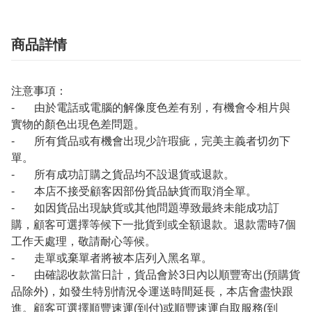
商品詳情
注意事項：
- 由於電話或電腦的解像度色差有别，有機會令相片與
實物的顏色出現色差問題。
- 所有貨品或有機會出現少許瑕疵，完美主義者切勿下
單。
- 所有成功訂購之貨品均不設退貨或退款。
- 本店不接受顧客因部份貨品缺貨而取消全單。
- 如因貨品出現缺貨或其他問題導致最終未能成功訂
購，顧客可選擇等候下一批貨到或全額退款。退款需時7個
工作天處理，敬請耐心等候。
- 走單或棄單者將被本店列入黑名單。
- 由確認收款當日計，貨品會於3日內以順豐寄出(預購貨
品除外)，如發生特別情況令運送時間延長，本店會盡快跟
進。顧客可選擇順豐速運(到付)或順豐速運自取服務(到