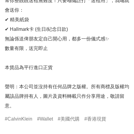
幫你整靚靚送禮無難度！只要喺備註打「送禮用」，我哋就
會送你：

✔ 精美紙袋

✔ Hallmark卡 (生日/紀念日款)

無論係送俾朋友定自己開心用，都多一份儀式感✨

數量有限，送完即止

本貨品為平行進口正貨

聲明：本公司並沒持有任何品牌之版權。所有商標及版權均
屬該品牌持有人，圖片及資料轉載只作分享用途，敬請留
意。
CalvinKlein
Wallet
美國代購
香港現貨