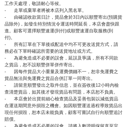
工作天處理，敬請耐心等候。
- 走單或棄單者將被本店列入黑名單。
- 由確認收款當日計，貨品會於3日內以順豐寄出(預購貨
品除外)，如發生特別情況令運送時間延長，本店會盡快跟
進。顧客可選擇順豐速運(到付)或順豐速運自取服務(到
付)。
- 所有訂單在下單後或配送中均不可更改送貨方式，請
務必在下單時確認所需要的送貨地址或方式。
- 為避免造成不必要的誤會，延誤及爭議，所有不同款
之貨品，恕不設順豐併單併件寄出。
- 因每件貨品大小重量及運費價錢不一，恕非免運費之
貨品無法與免運費之貨品合併訂單一同寄出。
- 請留意順豐發出之取件信息，並在簽收後12小時內檢
查清楚貨品，如其後才發現貨品有問題，本店恕不負責。
- 本店會於出貨前細心檢查貨品及妥善包裝以減低貨品
在運送期間意外損毀之機會。如因順豐運送過程導致貨品出
現任何損毀，恕本店未能負責，顧客可嘗試自行向順豐追討
賠償。
- 為避免造成不必要的誤會，請將入數證明保留直至完