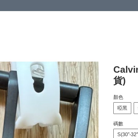
Calv
貨)
顏色
啞黑
碼數
S(30”-32”