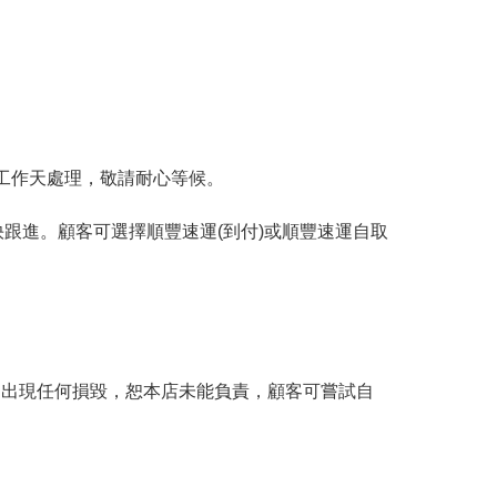
工作天處理，敬請耐心等候。
跟進。顧客可選擇順豐速運(到付)或順豐速運自取
。
品出現任何損毀，恕本店未能負責，顧客可嘗試自