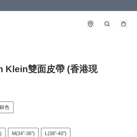
in Klein雙面皮帶 (香港現
銀色
)
M(34”-36”)
L(38”-40”)