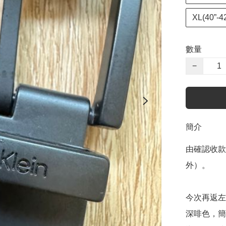
XL(40”-42
數量
−
簡介
由確認收款
外）。

今次再返左
深啡色，簡