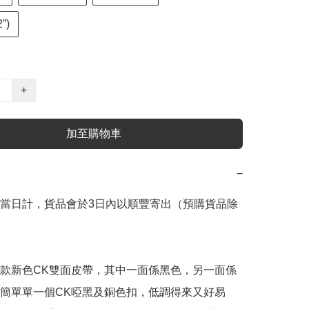
”)
+
加至購物車
−
當日計，貨品會於3日內以順豐寄出（預購貨品除
款新色CK雙面皮帶，其中一面係黑色，另一面係
簡單單一個CK啞黑及銅色扣，低調得來又好易