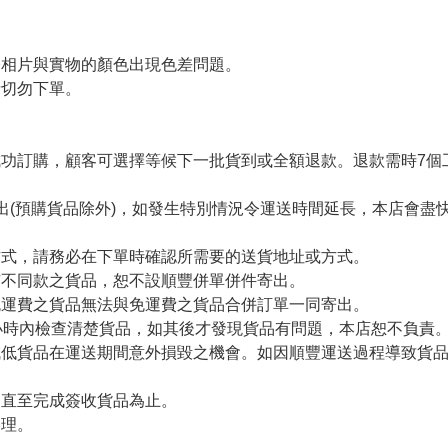
令相片與實物的顏色出現色差問題。
者切勿下單。
。
功訂購，顧客可選擇等候下一批貨到或全額退款。退款需時7個
出(預購貨品除外)，如發生特別情況令運送時間延長，本店會盡快
方式，請務必在下單時確認所需要的送貨地址或方式。
有不同款之貨品，恕不設順豐併單併件寄出。
免運費之貨品無法與免運費之貨品合併訂單一同寄出。
小時內檢查清楚貨品，如其後才發現貨品有問題，本店恕不負責
減低貨品在運送期間意外損毀之機會。如因順豐運送過程導致貨
留直至完成簽收貨品為止。
處理。