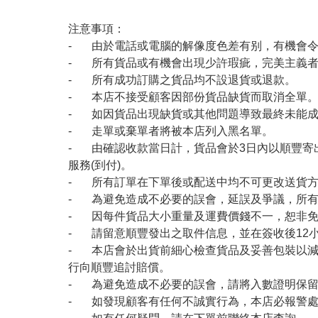
注意事項：
- 由於電話或電腦的解像度色差有别，有機會
- 所有貨品或有機會出現少許瑕疵，完美主義
- 所有成功訂購之貨品均不設退貨或退款。
- 本店不接受顧客因部份貨品缺貨而取消全單
- 如因貨品出現缺貨或其他問題導致最終未能成
- 走單或棄單者將被本店列入黑名單。
- 由確認收款當日計，貨品會於3日內以順豐寄
服務(到付)。
- 所有訂單在下單後或配送中均不可更改送貨
- 為避免造成不必要的誤會，延誤及爭議，所
- 因每件貨品大小重量及運費價錢不一，恕非
- 請留意順豐發出之取件信息，並在簽收後12
- 本店會於出貨前細心檢查貨品及妥善包裝以
行向順豐追討賠償。
- 為避免造成不必要的誤會，請將入數證明保
- 如發現顧客有任何不誠實行為，本店必報警