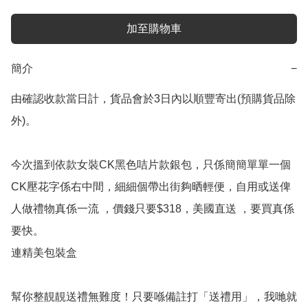
加至購物車
簡介
−
由確認收款當日計，貨品會於3日內以順豐寄出(預購貨品除
外)。

今次搵到依款女裝CK黑色咭片款銀包，只係簡簡單單一個
CK壓花字係右中間，細細個帶出街夠晒輕便，自用或送俾
人做禮物真係一流 ，價錢只要$318，美國直送 ，要買真係
要快。

連精美包裝盒

幫你整靚靚送禮無難度！只要喺備註打「送禮用」，我哋就