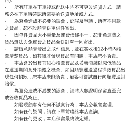
付)。
- 所有訂單在下單後或配送中均不可更改送貨方式，請
務必在下單時確認所需要的送貨地址或方式。
- 為避免造成不必要的誤會，延誤及爭議，所有不同款
之貨品，恕不設順豐併單併件寄出。
- 因每件貨品大小重量及運費價錢不一，恕非免運費之
貨品無法與免運費之貨品合併訂單一同寄出。
- 請留意順豐發出之取件信息，並在簽收後12小時內檢
查清楚貨品，如其後才發現貨品有問題，本店恕不負責。
- 本店會於出貨前細心檢查貨品及妥善包裝以減低貨品
在運送期間意外損毀之機會。如因順豐運送過程導致貨品出
現任何損毀，恕本店未能負責，顧客可嘗試自行向順豐追討
賠償。
- 為避免造成不必要的誤會，請將入數證明保留直至完
成簽收貨品為止。
- 如發現顧客有任何不誠實行為，本店必報警處理。
- 如有任何疑問，請在下單前聯絡本店查詢。
- 如有任何更改，本店保留最終決定權。