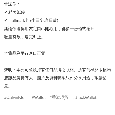
會送你：

✔ 精美紙袋

✔ Hallmark卡 (生日/紀念日款)

無論係送俾朋友定自己開心用，都多一份儀式感✨

數量有限，送完即止。

本貨品為平行進口正貨

聲明：本公司並沒持有任何品牌之版權。所有商標及版權均
屬該品牌持有人，圖片及資料轉載只作分享用途，敬請留
CalvinKlein
Wallet
香港現貨
BlackWallet