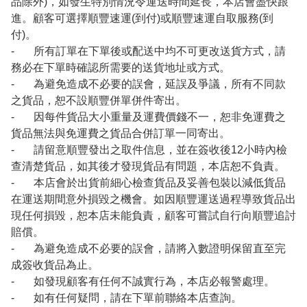
品除外)，如發生特別情況令運送時間延長，本店會盡快跟
進。顧客可選擇順豐速運(到付)或順豐速運自取服務(到
付)。
- 所有訂單在下單後或配送中均不可更改送貨方式，請
務必在下單時確認所需要的送貨地址或方式。
- 為避免造成不必要的誤會，延誤及爭議，所有不同款
之貨品，恕不設順豐併單併件寄出。
- 因每件貨品大小重量及運費價錢不一，恕非免運費之
貨品無法與免運費之貨品合併訂單一同寄出。
- 請留意順豐發出之取件信息，並在簽收後12小時內檢
查清楚貨品，如其後才發現貨品有問題，本店恕不負責。
- 本店會於出貨前細心檢查貨品及妥善包裝以減低貨品
在運送期間意外損毀之機會。如因順豐運送過程導致貨品出
現任何損毀，恕本店未能負責，顧客可嘗試自行向順豐追討
賠償。
- 為避免造成不必要的誤會，請將入數證明保留直至完
成簽收貨品為止。
- 如發現顧客有任何不誠實行為，本店必報警處理。
- 如有任何疑問，請在下單前聯絡本店查詢。