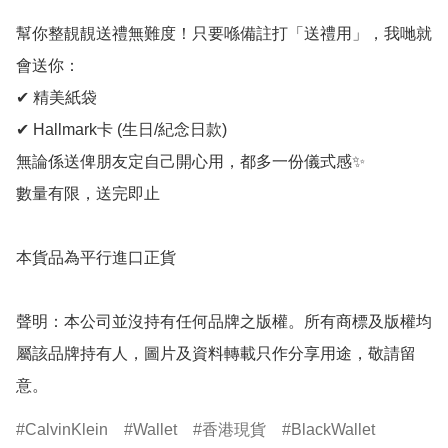
幫你整靚靚送禮無難度！只要喺備註打「送禮用」，我哋就
會送你：

✔ 精美紙袋

✔ Hallmark卡 (生日/紀念日款)

無論係送俾朋友定自己開心用，都多一份儀式感✨

數量有限，送完即止

本貨品為平行進口正貨

聲明：本公司並沒持有任何品牌之版權。所有商標及版權均
屬該品牌持有人，圖片及資料轉載只作分享用途，敬請留
意。
CalvinKlein
Wallet
香港現貨
BlackWallet