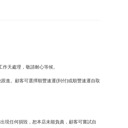
工作天處理，敬請耐心等候。
跟進。顧客可選擇順豐速運(到付)或順豐速運自取
。
品出現任何損毀，恕本店未能負責，顧客可嘗試自