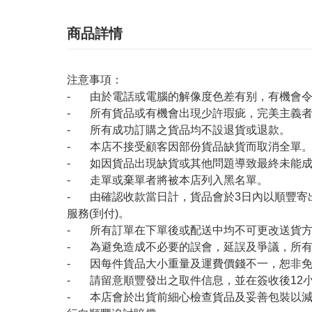
商品詳情
注意事項：
- 由於電話或電腦的解像度色差有别，有機會
- 所有貨品或有機會出現少許瑕疵，完美主義
- 所有成功訂購之貨品均不設退貨或退款。
- 本店不接受顧客因部份貨品缺貨而取消全單
- 如因貨品出現缺貨或其他問題導致最終未能成
- 走單或棄單者將被本店列入黑名單。
- 由確認收款當日計，貨品會於3日內以順豐寄
服務(到付)。
- 所有訂單在下單後或配送中均不可更改送貨
- 為避免造成不必要的誤會，延誤及爭議，所
- 因每件貨品大小重量及運費價錢不一，恕非
- 請留意順豐發出之取件信息，並在簽收後12
- 本店會於出貨前細心檢查貨品及妥善包裝以