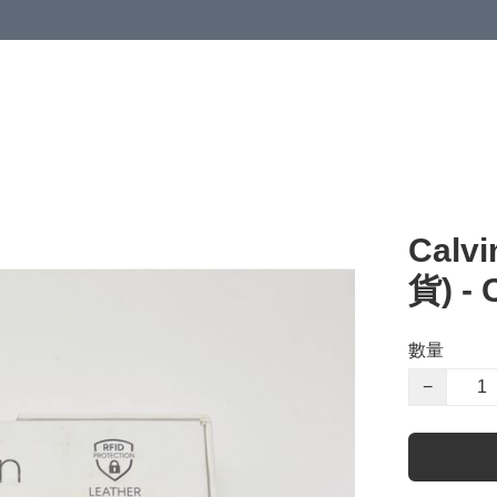
Calv
貨) - 
數量
−