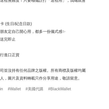
送禮無難度！只要喺備註打「送禮用」，我哋就會


rk卡 (生日/紀念日款)

朋友定自己開心用，都多一份儀式感✨

送完即止

行進口正貨

司並沒持有任何品牌之版權。所有商標及版權均屬
人，圖片及資料轉載只作分享用途，敬請留意。
in
Wallet
美國代購
BlackWallet