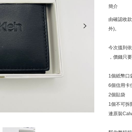
簡介
由確認收款
外)。

今次搵到依
，價錢只要$
1個紙幣口袋
6個信用卡位
2個貼袋

1個不可拆開蓋
連原裝Calv