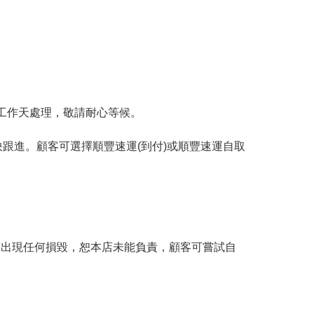
工作天處理，敬請耐心等候。
跟進。顧客可選擇順豐速運(到付)或順豐速運自取
。
品出現任何損毀，恕本店未能負責，顧客可嘗試自