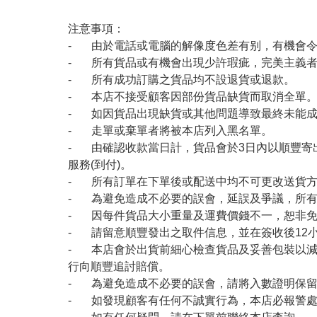
注意事項：
- 由於電話或電腦的解像度色差有别，有機會
- 所有貨品或有機會出現少許瑕疵，完美主義
- 所有成功訂購之貨品均不設退貨或退款。
- 本店不接受顧客因部份貨品缺貨而取消全單
- 如因貨品出現缺貨或其他問題導致最終未能成
- 走單或棄單者將被本店列入黑名單。
- 由確認收款當日計，貨品會於3日內以順豐寄
服務(到付)。
- 所有訂單在下單後或配送中均不可更改送貨
- 為避免造成不必要的誤會，延誤及爭議，所
- 因每件貨品大小重量及運費價錢不一，恕非
- 請留意順豐發出之取件信息，並在簽收後12
- 本店會於出貨前細心檢查貨品及妥善包裝以
行向順豐追討賠償。
- 為避免造成不必要的誤會，請將入數證明保
- 如發現顧客有任何不誠實行為，本店必報警