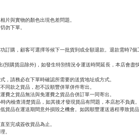
令相片與實物的顏色出現色差問題。
者切勿下單。
。
功訂購，顧客可選擇等候下一批貨到或全額退款。退款需時7個
出(預購貨品除外)，如發生特別情況令運送時間延長，本店會盡快
方式，請務必在下單時確認所需要的送貨地址或方式。
有不同款之貨品，恕不設順豐併單併件寄出。
免運費之貨品無法與免運費之貨品合併訂單一同寄出。
小時內檢查清楚貨品，如其後才發現貨品有問題，本店恕不負責
減低貨品在運送期間意外損毀之機會。如因順豐運送過程導致貨
留直至完成簽收貨品為止。
處理。