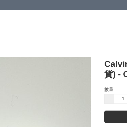
Calv
貨) -
數量
−