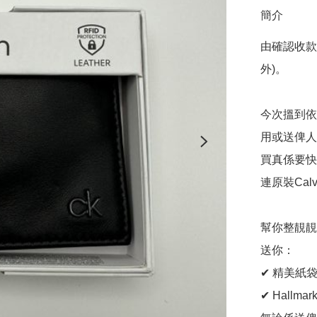
簡介
由確認收款
外)。

今次搵到依
用或送俾人
買真係要快
連原裝Calv
幫你整靚靚
送你：

✔ 精美紙袋
✔ Hallma