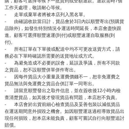
購，顧客可選擇等候下一批貨到或全額退款。退款需時7個
工作天處理，敬請耐心等候。
- 走單或棄單者將被本店列入黑名單。
- 由確認收款當日計，貨品會於3日內以順豐寄出(預購貨
品除外)，如發生特別情況令運送時間延長，本店會盡快跟
進。顧客可選擇順豐速運(到付)或順豐速運自取服務(到
付)。
- 所有訂單在下單後或配送中均不可更改送貨方式，請
務必在下單時確認所需要的送貨地址或方式。
- 為避免造成不必要的誤會，延誤及爭議，所有不同款
之貨品，恕不設順豐併單併件寄出。
- 因每件貨品大小重量及運費價錢不一，恕非免運費之
貨品無法與免運費之貨品合併訂單一同寄出。
- 請留意順豐發出之取件信息，並在簽收後12小時內檢
查清楚貨品，如其後才發現貨品有問題，本店恕不負責。
- 本店會於出貨前細心檢查貨品及妥善包裝以減低貨品
在運送期間意外損毀之機會。如因順豐運送過程導致貨品出
現任何損毀，恕本店未能負責，顧客可嘗試自行向順豐追討
賠償。