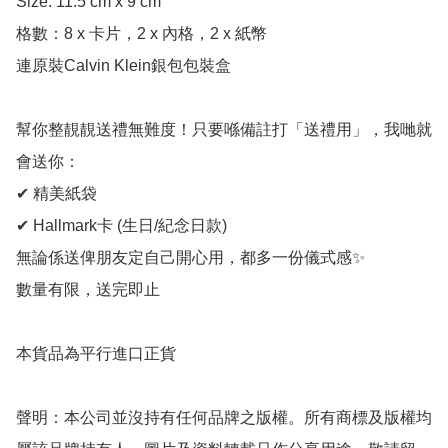
Size: 11.5 cm x 9 cm

格數：8 x 卡片，2 x 內格，2 x 紙幣

連原裝Calvin Klein銀包包裝盒

幫你整靚靚送禮無難度！只要喺備註打「送禮用」，我哋就
會送你：

✔ 精美紙袋

✔ Hallmark卡 (生日/紀念日款)

無論係送俾朋友定自己開心用，都多一份儀式感✨

數量有限，送完即止

本貨品為平行進口正貨

聲明：本公司並沒持有任何品牌之版權。所有商標及版權均