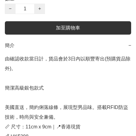
−
+
加至購物車
簡介
−
由確認收款當日計，貨品會於3日內以順豐寄出(預購貨品除
外)。

簡潔高級銀包款式

美國直送，簡約俐落線條，展現型男品味。搭載RFID防盜
技術，時尚與安全兼備。

📏 尺寸：11cm x 9cm｜📍香港現貨
