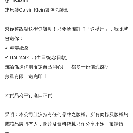
💰 HK$298

連原裝Calvin Klein銀包包裝盒

幫你整靚靚送禮無難度！只要喺備註打「送禮用」，我哋就
會送你：

✔ 精美紙袋

✔ Hallmark卡 (生日/紀念日款)

無論係送俾朋友定自己開心用，都多一份儀式感✨

數量有限，送完即止

本貨品為平行進口正貨

聲明：本公司並沒持有任何品牌之版權。所有商標及版權均
屬該品牌持有人，圖片及資料轉載只作分享用途，敬請留