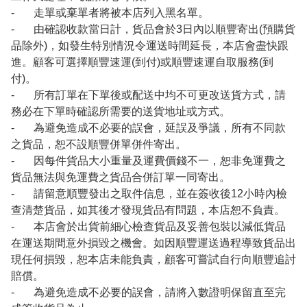
- 走單或棄單者將被本店列入黑名單。
- 由確認收款當日計，貨品會於3日內以順豐寄出(預購貨
品除外)，如發生特別情況令運送時間延長，本店會盡快跟
進。顧客可選擇順豐速運(到付)或順豐速運自取服務(到
付)。
- 所有訂單在下單後或配送中均不可更改送貨方式，請
務必在下單時確認所需要的送貨地址或方式。
- 為避免造成不必要的誤會，延誤及爭議，所有不同款
之貨品，恕不設順豐併單併件寄出。
- 因每件貨品大小重量及運費價錢不一，恕非免運費之
貨品無法與免運費之貨品合併訂單一同寄出。
- 請留意順豐發出之取件信息，並在簽收後12小時內檢
查清楚貨品，如其後才發現貨品有問題，本店恕不負責。
- 本店會於出貨前細心檢查貨品及妥善包裝以減低貨品
在運送期間意外損毀之機會。如因順豐運送過程導致貨品出
現任何損毀，恕本店未能負責，顧客可嘗試自行向順豐追討
賠償。
- 為避免造成不必要的誤會，請將入數證明保留直至完