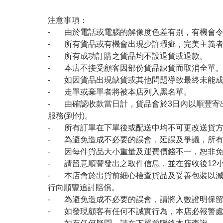
注意事項：
- 由於電話或電腦的解像度色差有别，有機會
- 所有貨品或有機會出現少許瑕疵，完美主義
- 所有成功訂購之貨品均不設退貨或退款。
- 本店不接受顧客因部份貨品缺貨而取消全單
- 如因貨品出現缺貨或其他問題導致最終未能成
- 走單或棄單者將被本店列入黑名單。
- 由確認收款當日計，貨品會於3日內以順豐寄
服務(到付)。
- 所有訂單在下單後或配送中均不可更改送貨
- 為避免造成不必要的誤會，延誤及爭議，所
- 因每件貨品大小重量及運費價錢不一，恕非
- 請留意順豐發出之取件信息，並在簽收後12
- 本店會於出貨前細心檢查貨品及妥善包裝以
行向順豐追討賠償。
- 為避免造成不必要的誤會，請將入數證明保
- 如發現顧客有任何不誠實行為，本店必報警