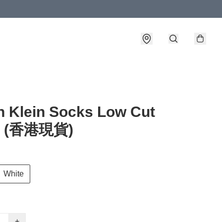
n Klein Socks Low Cut
) (香港現貨)
White
+