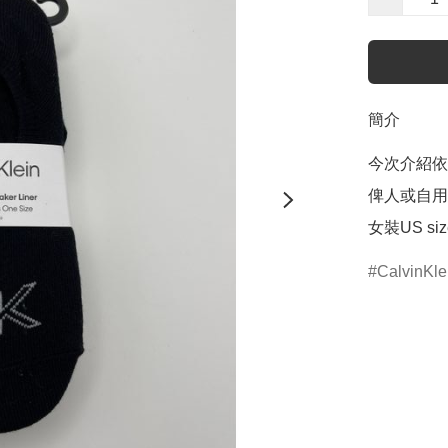
簡介
今次介紹依
俾人或自用
女裝US size
CalvinKle