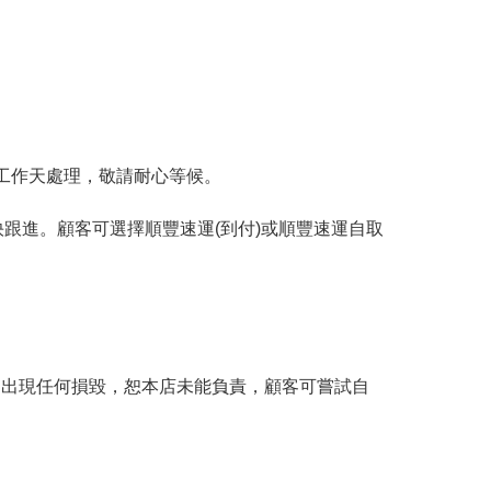
工作天處理，敬請耐心等候。
跟進。顧客可選擇順豐速運(到付)或順豐速運自取
。
品出現任何損毀，恕本店未能負責，顧客可嘗試自