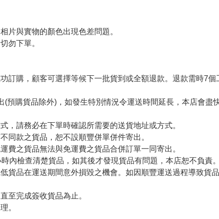
令相片與實物的顏色出現色差問題。
者切勿下單。
。
功訂購，顧客可選擇等候下一批貨到或全額退款。退款需時7個
出(預購貨品除外)，如發生特別情況令運送時間延長，本店會盡快
方式，請務必在下單時確認所需要的送貨地址或方式。
有不同款之貨品，恕不設順豐併單併件寄出。
免運費之貨品無法與免運費之貨品合併訂單一同寄出。
小時內檢查清楚貨品，如其後才發現貨品有問題，本店恕不負責
減低貨品在運送期間意外損毀之機會。如因順豐運送過程導致貨
留直至完成簽收貨品為止。
處理。