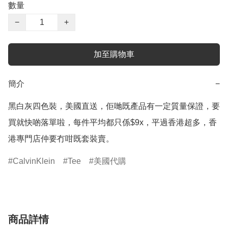
數量
−
+
加至購物車
簡介
−
黑白灰四色裝，美國直送，佢哋既產品有一定質量保證，要
買就快啲落單啦，每件平均都只係$9x，平過香港超多，香
港專門店仲要冇咁既套裝賣。
CalvinKlein
Tee
美國代購
商品詳情