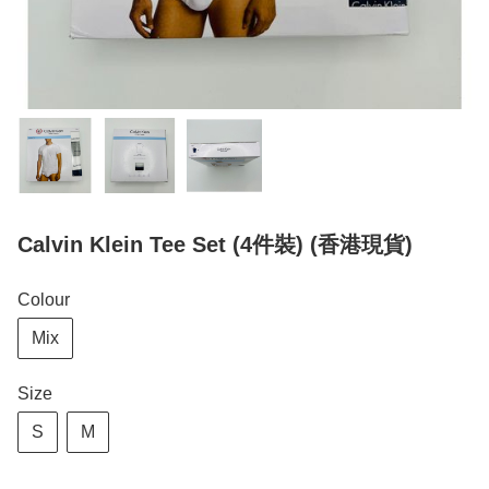
Calvin Klein Tee Set (4件裝) (香港現貨)
Colour
Mix
Size
S
M