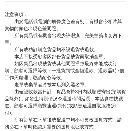
注意事項：
- 由於電話或電腦的解像度色差有别，有機會令相片與
實物的顏色出現色差問題。
- 所有貨品或有機會出現少許瑕疵，完美主義者切勿下
單。
- 所有成功訂購之貨品均不設退貨或退款。
- 本店不接受顧客因部份貨品缺貨而取消全單。
- 如因貨品出現缺貨或其他問題導致最終未能成功訂
購，顧客可選擇等候下一批貨到或全額退款。退款需時7個
工作天處理，敬請耐心等候。
- 走單或棄單者將被本店列入黑名單。
- 由確認收款當日計，貨品會於3日內以順豐寄出(預購貨
品除外)，如發生特別情況令運送時間延長，本店會盡快跟
進。顧客可選擇順豐速運(到付)或順豐速運自取服務(到
付)。
- 所有訂單在下單後或配送中均不可更改送貨方式，請
務必在下單時確認所需要的送貨地址或方式。