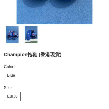
Champion拖鞋 (香港現貨)
Colour
Blue
Size
Eur36