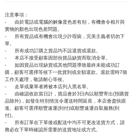
注意事項：
- 由於電話或電腦的解像度色差有别，有機會令相片與
實物的顏色出現色差問題。
- 所有貨品或有機會出現少許瑕疵，完美主義者切勿下
單。
- 所有成功訂購之貨品均不設退貨或退款。
- 本店不接受顧客因部份貨品缺貨而取消全單。
- 如因貨品出現缺貨或其他問題導致最終未能成功訂
購，顧客可選擇等候下一批貨到或全額退款。退款需時7個
工作天處理，敬請耐心等候。
- 走單或棄單者將被本店列入黑名單。
- 由確認收款當日計，貨品會於3日內以順豐寄出(預購貨
品除外)，如發生特別情況令運送時間延長，本店會盡快跟
進。顧客可選擇順豐速運(到付)或順豐速運自取服務(到
付)。
- 所有訂單在下單後或配送中均不可更改送貨方式，請
務必在下單時確認所需要的送貨地址或方式。