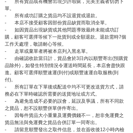
- 所有貨品或有機會出現少許瑕疵，完美主義者切勿下
單。
- 所有成功訂購之貨品均不設退貨或退款。
- 本店不接受顧客因部份貨品缺貨而取消全單。
- 如因貨品出現缺貨或其他問題導致最終未能成功訂
購，顧客可選擇等候下一批貨到或全額退款。退款需時7個
工作天處理，敬請耐心等候。
- 走單或棄單者將被本店列入黑名單。
- 由確認收款當日計，貨品會於3日內以順豐寄出(預購貨
品除外)，如發生特別情況令運送時間延長，本店會盡快跟
進。顧客可選擇順豐速運(到付)或順豐速運自取服務(到
付)。
- 所有訂單在下單後或配送中均不可更改送貨方式，請
務必在下單時確認所需要的送貨地址或方式。
- 為避免造成不必要的誤會，延誤及爭議，所有不同款
之貨品，恕不設順豐併單併件寄出。
- 因每件貨品大小重量及運費價錢不一，恕非免運費之
貨品無法與免運費之貨品合併訂單一同寄出。
- 請留意順豐發出之取件信息，並在簽收後12小時內檢