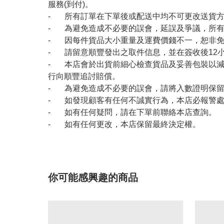
服務(到付)。
- 所有訂單在下單後或配送中均不可更改送貨
- 為避免造成不必要的誤會，延誤及爭議，所
- 因每件貨品大小重量及運費價錢不一，恕非
- 請留意順豐發出之取件信息，並在簽收後12
- 本店會於出貨前細心檢查貨品及妥善包裝以
行向順豐追討賠償。
- 為避免造成不必要的誤會，請將入數證明保
- 如發現顧客有任何不誠實行為，本店必報警
- 如有任何疑問，請在下單前聯絡本店查詢。
- 如有任何更改，本店保留最終決定權。
你可能感興趣的商品