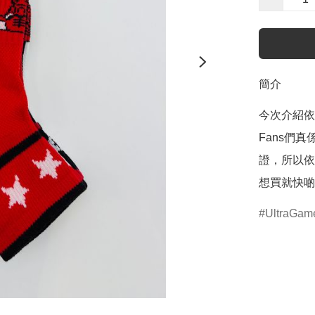
簡介
今次介紹依款
Fans們真
證，所以依
想買就快啲
UltraGam