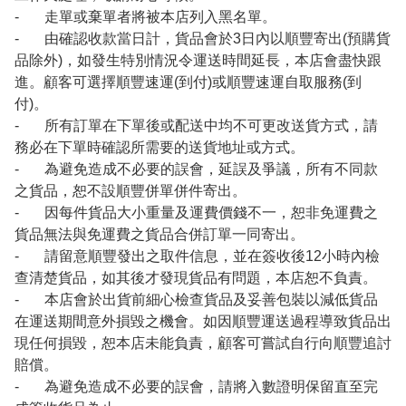
- 走單或棄單者將被本店列入黑名單。
- 由確認收款當日計，貨品會於3日內以順豐寄出(預購貨
品除外)，如發生特別情況令運送時間延長，本店會盡快跟
進。顧客可選擇順豐速運(到付)或順豐速運自取服務(到
付)。
- 所有訂單在下單後或配送中均不可更改送貨方式，請
務必在下單時確認所需要的送貨地址或方式。
- 為避免造成不必要的誤會，延誤及爭議，所有不同款
之貨品，恕不設順豐併單併件寄出。
- 因每件貨品大小重量及運費價錢不一，恕非免運費之
貨品無法與免運費之貨品合併訂單一同寄出。
- 請留意順豐發出之取件信息，並在簽收後12小時內檢
查清楚貨品，如其後才發現貨品有問題，本店恕不負責。
- 本店會於出貨前細心檢查貨品及妥善包裝以減低貨品
在運送期間意外損毀之機會。如因順豐運送過程導致貨品出
現任何損毀，恕本店未能負責，顧客可嘗試自行向順豐追討
賠償。
- 為避免造成不必要的誤會，請將入數證明保留直至完