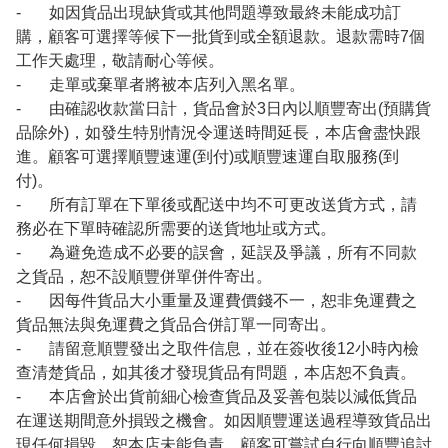
- 如因貨品出現缺貨或其他問題導致最終未能成功訂
購，顧客可選擇等候下一批貨到或全額退款。退款需時7個
工作天處理，敬請耐心等候。
- 走單或棄單者將被本店列入黑名單。
- 由確認收款當日計，貨品會於3日內以順豐寄出(預購貨
品除外)，如發生特別情況令運送時間延長，本店會盡快跟
進。顧客可選擇順豐速運(到付)或順豐速運自取服務(到
付)。
- 所有訂單在下單後或配送中均不可更改送貨方式，請
務必在下單時確認所需要的送貨地址或方式。
- 為避免造成不必要的誤會，延誤及爭議，所有不同款
之貨品，恕不設順豐併單併件寄出。
- 因每件貨品大小重量及運費價錢不一，恕非免運費之
貨品無法與免運費之貨品合併訂單一同寄出。
- 請留意順豐發出之取件信息，並在簽收後12小時內檢
查清楚貨品，如其後才發現貨品有問題，本店恕不負責。
- 本店會於出貨前細心檢查貨品及妥善包裝以減低貨品
在運送期間意外損毀之機會。如因順豐運送過程導致貨品出
現任何損毀，恕本店未能負責，顧客可嘗試自行向順豐追討