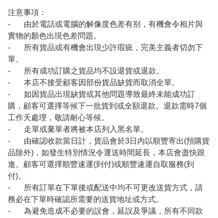
注意事項：
- 由於電話或電腦的解像度色差有别，有機會令相片與
實物的顏色出現色差問題。
- 所有貨品或有機會出現少許瑕疵，完美主義者切勿下
單。
- 所有成功訂購之貨品均不設退貨或退款。
- 本店不接受顧客因部份貨品缺貨而取消全單。
- 如因貨品出現缺貨或其他問題導致最終未能成功訂
購，顧客可選擇等候下一批貨到或全額退款。退款需時7個
工作天處理，敬請耐心等候。
- 走單或棄單者將被本店列入黑名單。
- 由確認收款當日計，貨品會於3日內以順豐寄出(預購貨
品除外)，如發生特別情況令運送時間延長，本店會盡快跟
進。顧客可選擇順豐速運(到付)或順豐速運自取服務(到
付)。
- 所有訂單在下單後或配送中均不可更改送貨方式，請
務必在下單時確認所需要的送貨地址或方式。
- 為避免造成不必要的誤會，延誤及爭議，所有不同款