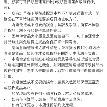
進。顧客可選擇順豐速運(到付)或順豐速運自取服務(到
付)。
- 所有訂單在下單後或配送中均不可更改送貨方式，請
務必在下單時確認所需要的送貨地址或方式。
- 為避免造成不必要的誤會，延誤及爭議，所有不同款
之貨品，恕不設順豐併單併件寄出。
- 因每件貨品大小重量及運費價錢不一，恕非免運費之
貨品無法與免運費之貨品合併訂單一同寄出。
- 請留意順豐發出之取件信息，並在簽收後12小時內檢
查清楚貨品，如其後才發現貨品有問題，本店恕不負責。
- 本店會於出貨前細心檢查貨品及妥善包裝以減低貨品
在運送期間意外損毀之機會。如因順豐運送過程導致貨品出
現任何損毀，恕本店未能負責，顧客可嘗試自行向順豐追討
賠償。
- 為避免造成不必要的誤會，請將入數證明保留直至完
成簽收貨品為止。
- 如發現顧客有任何不誠實行為，本店必報警處理。
- 如有任何疑問，請在下單前聯絡本店查詢。
- 如有任何更改，本店保留最終決定權。