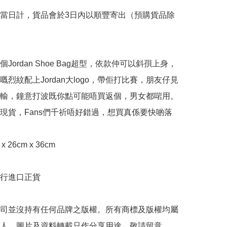
當日計，貨品會於3日內以順豐寄出（預購貨品除
Jordan Shoe Bag超型，依款仲可以斜孭上身，
嘅烈紋配上Jordan大logo，帶佢打比賽，朋友仔見
輸，鐘意打波既你點可能唔買返個，男女都啱用。
現貨，Fans們千祈唔好錯過，想買真係要快啲落
 x 26cm x 36cm

行進口正貨

司並沒持有任何品牌之版權。所有商標及版權均屬
人，圖片及資料轉載只作分享用途，敬請留意。