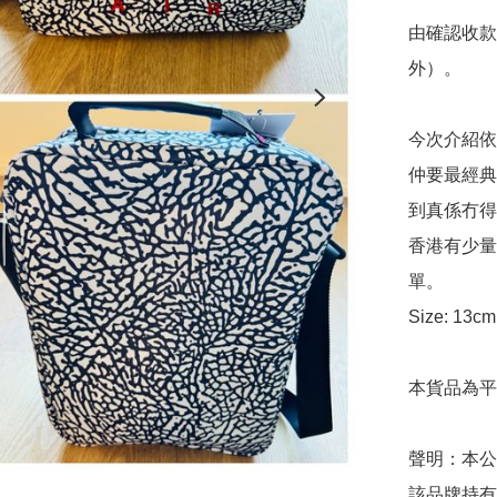
由確認收款
外）。

今次介紹依個
仲要最經典
到真係冇得
香港有少量
單。

Size: 13cm
本貨品為平
聲明：本公
該品牌持有