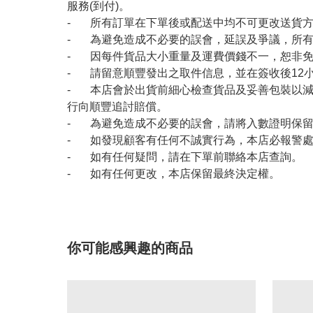
服務(到付)。
- 所有訂單在下單後或配送中均不可更改送貨
- 為避免造成不必要的誤會，延誤及爭議，所
- 因每件貨品大小重量及運費價錢不一，恕非
- 請留意順豐發出之取件信息，並在簽收後12
- 本店會於出貨前細心檢查貨品及妥善包裝以
行向順豐追討賠償。
- 為避免造成不必要的誤會，請將入數證明保
- 如發現顧客有任何不誠實行為，本店必報警
- 如有任何疑問，請在下單前聯絡本店查詢。
- 如有任何更改，本店保留最終決定權。
你可能感興趣的商品