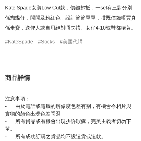
Kate Spade女裝Low Cut款，價錢超抵，一set有三對分別
係蝴蝶仔，間間及粉紅色，設計簡簡單單，咁既價錢唔買真
係走寶，送俾人或自用絕對唔失禮。女仔4-10號鞋都啱著。
KateSpade
Socks
美國代購
商品詳情
注意事項：
- 由於電話或電腦的解像度色差有别，有機會令相片與
實物的顏色出現色差問題。
- 所有貨品或有機會出現少許瑕疵，完美主義者切勿下
單。
- 所有成功訂購之貨品均不設退貨或退款。