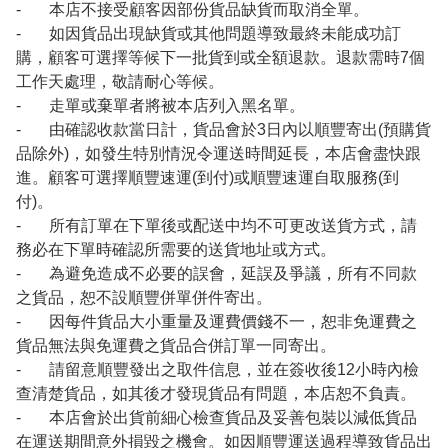
- 本店不接受顧客因部份貨品缺貨而取消全單。
- 如因貨品出現缺貨或其他問題導致最終未能成功訂
購，顧客可選擇等候下一批貨到或全額退款。退款需時7個
工作天處理，敬請耐心等候。
- 走單或棄單者將被本店列入黑名單。
- 由確認收款當日計，貨品會於3日內以順豐寄出(預購貨
品除外)，如發生特別情況令運送時間延長，本店會盡快跟
進。顧客可選擇順豐速運(到付)或順豐速運自取服務(到
付)。
- 所有訂單在下單後或配送中均不可更改送貨方式，請
務必在下單時確認所需要的送貨地址或方式。
- 為避免造成不必要的誤會，延誤及爭議，所有不同款
之貨品，恕不設順豐併單併件寄出。
- 因每件貨品大小重量及運費價錢不一，恕非免運費之
貨品無法與免運費之貨品合併訂單一同寄出。
- 請留意順豐發出之取件信息，並在簽收後12小時內檢
查清楚貨品，如其後才發現貨品有問題，本店恕不負責。
- 本店會於出貨前細心檢查貨品及妥善包裝以減低貨品
在運送期間意外損毀之機會。如因順豐運送過程導致貨品出