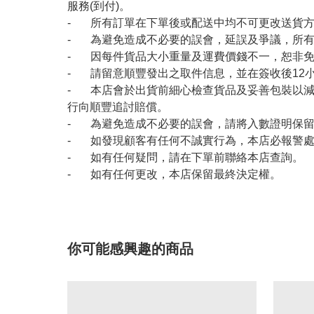
服務(到付)。
- 所有訂單在下單後或配送中均不可更改送貨
- 為避免造成不必要的誤會，延誤及爭議，所
- 因每件貨品大小重量及運費價錢不一，恕非
- 請留意順豐發出之取件信息，並在簽收後12
- 本店會於出貨前細心檢查貨品及妥善包裝以
行向順豐追討賠償。
- 為避免造成不必要的誤會，請將入數證明保
- 如發現顧客有任何不誠實行為，本店必報警
- 如有任何疑問，請在下單前聯絡本店查詢。
- 如有任何更改，本店保留最終決定權。
你可能感興趣的商品