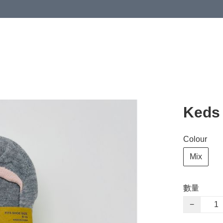
Keds
Colour
Mix
數量
−