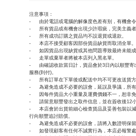
注意事項：
- 由於電話或電腦的解像度色差有别，有機會
- 所有貨品或有機會出現少許瑕疵，完美主義
- 所有成功訂購之貨品均不設退貨或退款。
- 本店不接受顧客因部份貨品缺貨而取消全單
- 如因貨品出現缺貨或其他問題導致最終未能成
- 走單或棄單者將被本店列入黑名單。
- 由確認收款當日計，貨品會於3日內以順豐寄
服務(到付)。
- 所有訂單在下單後或配送中均不可更改送貨
- 為避免造成不必要的誤會，延誤及爭議，所
- 因每件貨品大小重量及運費價錢不一，恕非
- 請留意順豐發出之取件信息，並在簽收後12
- 本店會於出貨前細心檢查貨品及妥善包裝以
行向順豐追討賠償。
- 為避免造成不必要的誤會，請將入數證明保
- 如發現顧客有任何不誠實行為，本店必報警