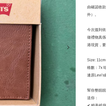
由確認收款
外）。

今次搵到依
做禮物真係
港現貨，要
Size: 11cm
格數：7x 
連原Levi'
幫你整靚靚
送你：

✔ 精美紙袋