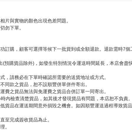
令相片與實物的顏色出現色差問題。
者切勿下單。
。
功訂購，顧客可選擇等候下一批貨到或全額退款。退款需時7個
出(預購貨品除外)，如發生特別情況令運送時間延長，本店會盡快
方式，請務必在下單時確認所需要的送貨地址或方式。
有不同款之貨品，恕不設順豐併單併件寄出。
免運費之貨品無法與免運費之貨品合併訂單一同寄出。
小時內檢查清楚貨品，如其後才發現貨品有問題，本店恕不負責
減低貨品在運送期間意外損毀之機會。如因順豐運送過程導致貨
留直至完成簽收貨品為止。
處理。