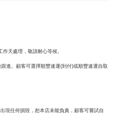
工作天處理，敬請耐心等候。
跟進。顧客可選擇順豐速運(到付)或順豐速運自取
。
品出現任何損毀，恕本店未能負責，顧客可嘗試自