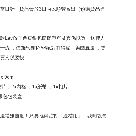
當日計，貨品會於3日內以順豐寄出（預購貨品除
款Levi’s啡色皮銀包簡簡單單及真係抵買，送俾人
一流 ，價錢只要$258絕對冇得輸，美國直送 ，香
買真係要快。

 x 9cm

咭片，2x內格 ，1x紙幣 ，1x相片

s銀包包裝盒

送禮無難度！只要喺備註打「送禮用」，我哋就會

