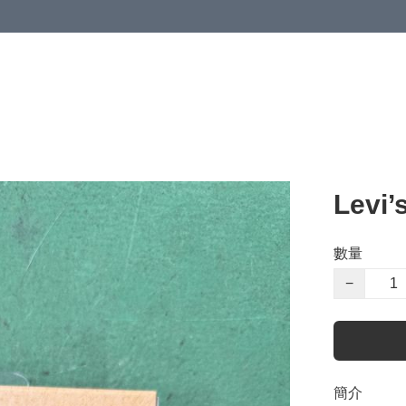
Lev
數量
−
簡介