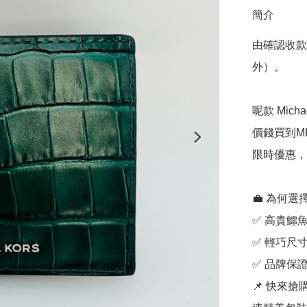
簡介
由確認收款
外）。

呢款 Mic
價錢買到MK
限時優惠，
💼 為何選擇
✅ 高貴鱷
✅ 輕巧尺寸(1
✅ 品牌保
📌 快來搶購