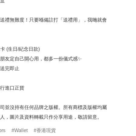
盒

送禮無難度！只要喺備註打「送禮用」，我哋就會


rk卡 (生日/紀念日款)

朋友定自己開心用，都多一份儀式感✨

送完即止

行進口正貨

司並沒持有任何品牌之版權。所有商標及版權均屬
人，圖片及資料轉載只作分享用途，敬請留意。
ors
Wallet
香港現貨