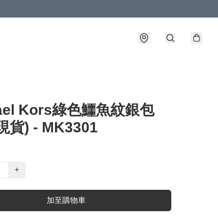
hael Kors綠色鱷魚紋銀包
貨) - MK3301
+
加至購物車