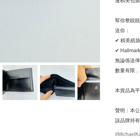
連精美包裝
幫你整靚靚
送你：

✔ 精美紙袋
✔ Hallma
無論係送俾
數量有限，
本貨品為平
聲明：本公
該品牌持有
MichaelK