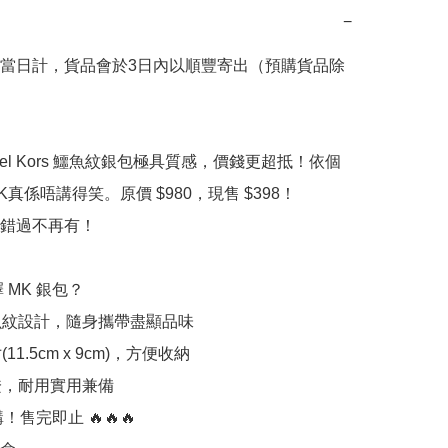
−
當日計，貨品會於3日內以順豐寄出（預購貨品除
hael Kors 鱷魚紋銀包極具質感，價錢更超抵！依個
真係唔講得笑。原價 $980，現售 $398！  

錯過不再有！

 MK 銀包？

魚紋設計，隨身攜帶盡顯品味  

1.5cm x 9cm)，方便收納  

證，耐用實用兼備

！售完即止 🔥🔥🔥  
