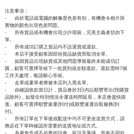
注意事項：
- 由於電話或電腦的解像度色差有别，有機會令相片與
實物的顏色出現色差問題。
- 所有貨品或有機會出現少許瑕疵，完美主義者切勿下
單。
- 所有成功訂購之貨品均不設退貨或退款。
- 本店不接受顧客因部份貨品缺貨而取消全單。
- 如因貨品出現缺貨或其他問題導致最終未能成功訂
購，顧客可選擇等候下一批貨到或全額退款。退款需時7個
工作天處理，敬請耐心等候。
- 走單或棄單者將被本店列入黑名單。
- 由確認收款當日計，貨品會於3日內以順豐寄出(預購貨
品除外)，如發生特別情況令運送時間延長，本店會盡快跟
進。顧客可選擇順豐速運(到付)或順豐速運自取服務(到
付)。
- 所有訂單在下單後或配送中均不可更改送貨方式，請
務必在下單時確認所需要的送貨地址或方式。
- 為避免造成不必要的誤會，延誤及爭議，所有不同款