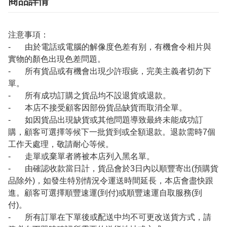
商品詳情
注意事項：
- 由於電話或電腦的解像度色差有别，有機會令相片與
實物的顏色出現色差問題。
- 所有貨品或有機會出現少許瑕疵，完美主義者切勿下
單。
- 所有成功訂購之貨品均不設退貨或退款。
- 本店不接受顧客因部份貨品缺貨而取消全單。
- 如因貨品出現缺貨或其他問題導致最終未能成功訂
購，顧客可選擇等候下一批貨到或全額退款。退款需時7個
工作天處理，敬請耐心等候。
- 走單或棄單者將被本店列入黑名單。
- 由確認收款當日計，貨品會於3日內以順豐寄出(預購貨
品除外)，如發生特別情況令運送時間延長，本店會盡快跟
進。顧客可選擇順豐速運(到付)或順豐速運自取服務(到
付)。
- 所有訂單在下單後或配送中均不可更改送貨方式，請