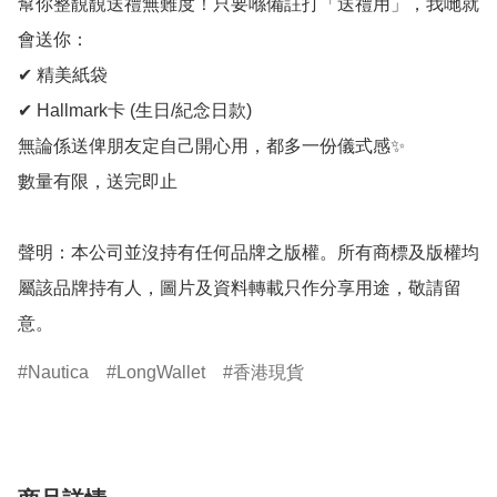
幫你整靚靚送禮無難度！只要喺備註打「送禮用」，我哋就
會送你：

✔ 精美紙袋

✔ Hallmark卡 (生日/紀念日款)

無論係送俾朋友定自己開心用，都多一份儀式感✨

數量有限，送完即止

聲明：本公司並沒持有任何品牌之版權。所有商標及版權均
屬該品牌持有人，圖片及資料轉載只作分享用途，敬請留
意。
Nautica
LongWallet
香港現貨