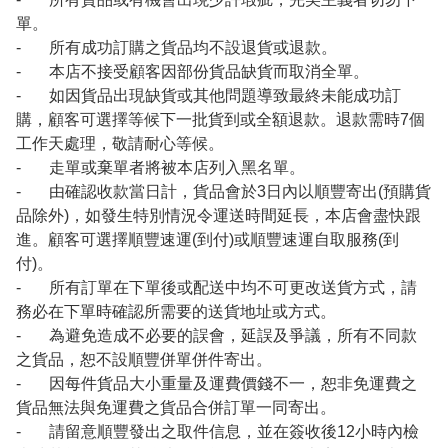
單。
- 所有成功訂購之貨品均不設退貨或退款。
- 本店不接受顧客因部份貨品缺貨而取消全單。
- 如因貨品出現缺貨或其他問題導致最終未能成功訂
購，顧客可選擇等候下一批貨到或全額退款。退款需時7個
工作天處理，敬請耐心等候。
- 走單或棄單者將被本店列入黑名單。
- 由確認收款當日計，貨品會於3日內以順豐寄出(預購貨
品除外)，如發生特別情況令運送時間延長，本店會盡快跟
進。顧客可選擇順豐速運(到付)或順豐速運自取服務(到
付)。
- 所有訂單在下單後或配送中均不可更改送貨方式，請
務必在下單時確認所需要的送貨地址或方式。
- 為避免造成不必要的誤會，延誤及爭議，所有不同款
之貨品，恕不設順豐併單併件寄出。
- 因每件貨品大小重量及運費價錢不一，恕非免運費之
貨品無法與免運費之貨品合併訂單一同寄出。
- 請留意順豐發出之取件信息，並在簽收後12小時內檢