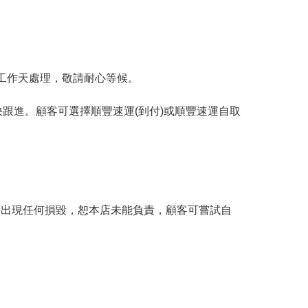
工作天處理，敬請耐心等候。
跟進。顧客可選擇順豐速運(到付)或順豐速運自取
。
品出現任何損毀，恕本店未能負責，顧客可嘗試自