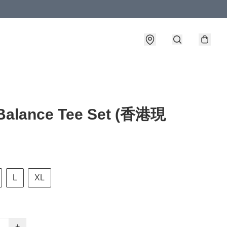
Balance Tee Set (香港現
L
XL
+