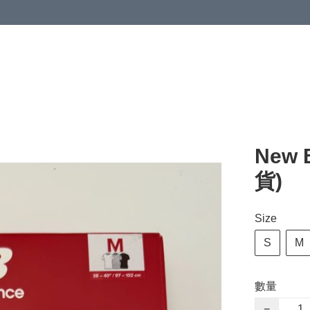
New 
貨)
Size
S
M
數量
−