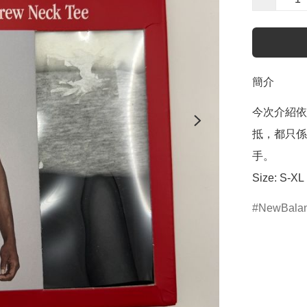
簡介
今次介紹依個
抵，都只係
手。

Size: S-XL
NewBala