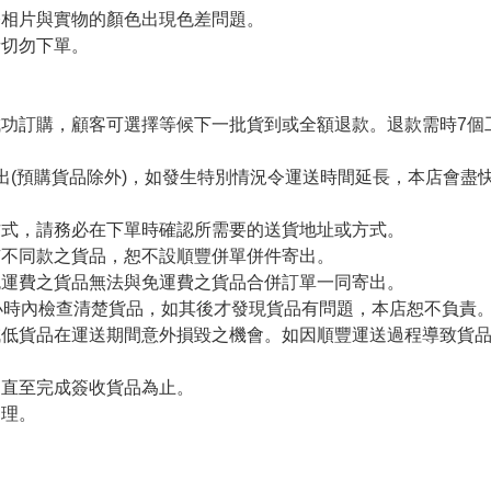
令相片與實物的顏色出現色差問題。
者切勿下單。
。
功訂購，顧客可選擇等候下一批貨到或全額退款。退款需時7個
出(預購貨品除外)，如發生特別情況令運送時間延長，本店會盡快
方式，請務必在下單時確認所需要的送貨地址或方式。
有不同款之貨品，恕不設順豐併單併件寄出。
免運費之貨品無法與免運費之貨品合併訂單一同寄出。
小時內檢查清楚貨品，如其後才發現貨品有問題，本店恕不負責
減低貨品在運送期間意外損毀之機會。如因順豐運送過程導致貨
留直至完成簽收貨品為止。
處理。