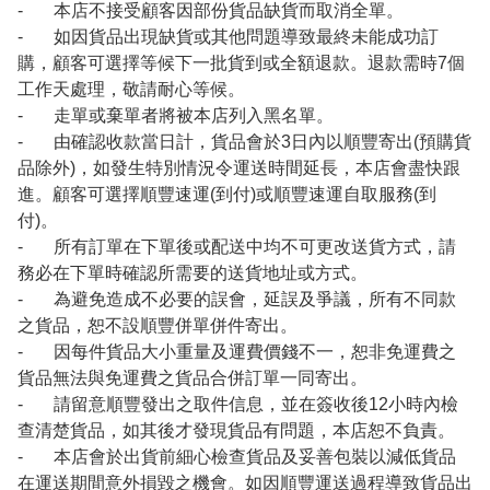
- 本店不接受顧客因部份貨品缺貨而取消全單。
- 如因貨品出現缺貨或其他問題導致最終未能成功訂
購，顧客可選擇等候下一批貨到或全額退款。退款需時7個
工作天處理，敬請耐心等候。
- 走單或棄單者將被本店列入黑名單。
- 由確認收款當日計，貨品會於3日內以順豐寄出(預購貨
品除外)，如發生特別情況令運送時間延長，本店會盡快跟
進。顧客可選擇順豐速運(到付)或順豐速運自取服務(到
付)。
- 所有訂單在下單後或配送中均不可更改送貨方式，請
務必在下單時確認所需要的送貨地址或方式。
- 為避免造成不必要的誤會，延誤及爭議，所有不同款
之貨品，恕不設順豐併單併件寄出。
- 因每件貨品大小重量及運費價錢不一，恕非免運費之
貨品無法與免運費之貨品合併訂單一同寄出。
- 請留意順豐發出之取件信息，並在簽收後12小時內檢
查清楚貨品，如其後才發現貨品有問題，本店恕不負責。
- 本店會於出貨前細心檢查貨品及妥善包裝以減低貨品
在運送期間意外損毀之機會。如因順豐運送過程導致貨品出