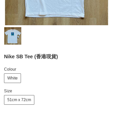
Nike SB Tee (香港現貨)
Colour
White
Size
51cm x 72cm