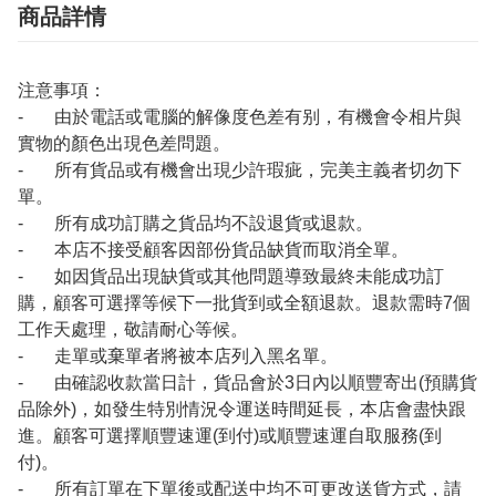
商品詳情
注意事項：
- 由於電話或電腦的解像度色差有别，有機會令相片與
實物的顏色出現色差問題。
- 所有貨品或有機會出現少許瑕疵，完美主義者切勿下
單。
- 所有成功訂購之貨品均不設退貨或退款。
- 本店不接受顧客因部份貨品缺貨而取消全單。
- 如因貨品出現缺貨或其他問題導致最終未能成功訂
購，顧客可選擇等候下一批貨到或全額退款。退款需時7個
工作天處理，敬請耐心等候。
- 走單或棄單者將被本店列入黑名單。
- 由確認收款當日計，貨品會於3日內以順豐寄出(預購貨
品除外)，如發生特別情況令運送時間延長，本店會盡快跟
進。顧客可選擇順豐速運(到付)或順豐速運自取服務(到
付)。
- 所有訂單在下單後或配送中均不可更改送貨方式，請