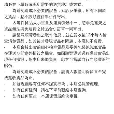
務必在下單時確認所需要的送貨地址或方式。
- 為避免造成不必要的誤會，延誤及爭議，所有不同款
之貨品，恕不設順豐併單併件寄出。
- 因每件貨品大小重量及運費價錢不一，恕非免運費之
貨品無法與免運費之貨品合併訂單一同寄出。
- 請留意順豐發出之取件信息，並在簽收後12小時內檢
查清楚貨品，如其後才發現貨品有問題，本店恕不負責。
- 本店會於出貨前細心檢查貨品及妥善包裝以減低貨品
在運送期間意外損毀之機會。如因順豐運送過程導致貨品出
現任何損毀，恕本店未能負責，顧客可嘗試自行向順豐追討
賠償。
- 為避免造成不必要的誤會，請將入數證明保留直至完
成簽收貨品為止。
- 如發現顧客有任何不誠實行為，本店必報警處理。
- 如有任何疑問，請在下單前聯絡本店查詢。
- 如有任何更改，本店保留最終決定權。