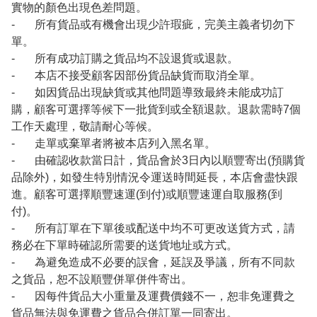
實物的顏色出現色差問題。
- 所有貨品或有機會出現少許瑕疵，完美主義者切勿下
單。
- 所有成功訂購之貨品均不設退貨或退款。
- 本店不接受顧客因部份貨品缺貨而取消全單。
- 如因貨品出現缺貨或其他問題導致最終未能成功訂
購，顧客可選擇等候下一批貨到或全額退款。退款需時7個
工作天處理，敬請耐心等候。
- 走單或棄單者將被本店列入黑名單。
- 由確認收款當日計，貨品會於3日內以順豐寄出(預購貨
品除外)，如發生特別情況令運送時間延長，本店會盡快跟
進。顧客可選擇順豐速運(到付)或順豐速運自取服務(到
付)。
- 所有訂單在下單後或配送中均不可更改送貨方式，請
務必在下單時確認所需要的送貨地址或方式。
- 為避免造成不必要的誤會，延誤及爭議，所有不同款
之貨品，恕不設順豐併單併件寄出。
- 因每件貨品大小重量及運費價錢不一，恕非免運費之
貨品無法與免運費之貨品合併訂單一同寄出。