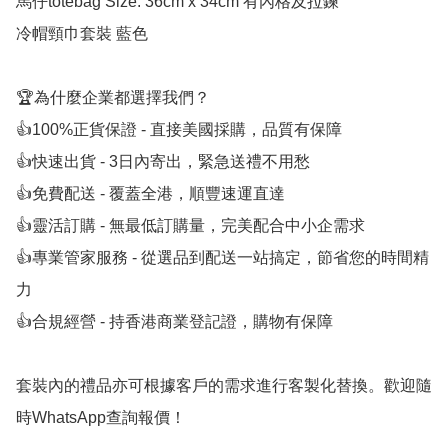
馬仔totebag Size: 36cm x 34cm 有內格及拉鍊

冷帽頸巾套裝 藍色

🏆為什麼企業都選擇我們？

👍100%正貨保證 - 直接美國採購，品質有保障

👍快速出貨 - 3日內寄出，緊急送禮不用愁

👍免費配送 - 覆蓋全港，順豐速運直達

👍靈活訂購 - 無最低訂購量，完美配合中小企需求

👍專業管家服務 - 從選品到配送一站搞定，節省您的時間精
力

👍合規經營 - 持香港商業登記證，購物有保障

套裝內的禮品亦可根據客戶的需求進行客製化替換。歡迎隨
時WhatsApp查詢報價！
