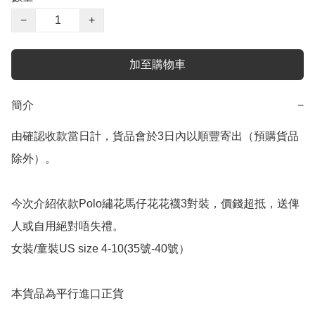
−
+
加至購物車
簡介
−
由確認收款當日計，貨品會於3日內以順豐寄出（預購貨品
除外）。

今次介紹依款Polo繡花馬仔花花襪3對裝，價錢超抵，送俾
人或自用絕對唔失禮。

女裝/童裝US size 4-10(35號-40號）

本貨品為平行進口正貨
