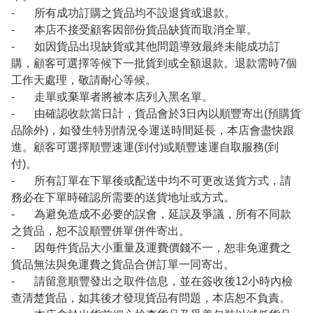
- 所有成功訂購之貨品均不設退貨或退款。
- 本店不接受顧客因部份貨品缺貨而取消全單。
- 如因貨品出現缺貨或其他問題導致最終未能成功訂
購，顧客可選擇等候下一批貨到或全額退款。退款需時7個
工作天處理，敬請耐心等候。
- 走單或棄單者將被本店列入黑名單。
- 由確認收款當日計，貨品會於3日內以順豐寄出(預購貨
品除外)，如發生特別情況令運送時間延長，本店會盡快跟
進。顧客可選擇順豐速運(到付)或順豐速運自取服務(到
付)。
- 所有訂單在下單後或配送中均不可更改送貨方式，請
務必在下單時確認所需要的送貨地址或方式。
- 為避免造成不必要的誤會，延誤及爭議，所有不同款
之貨品，恕不設順豐併單併件寄出。
- 因每件貨品大小重量及運費價錢不一，恕非免運費之
貨品無法與免運費之貨品合併訂單一同寄出。
- 請留意順豐發出之取件信息，並在簽收後12小時內檢
查清楚貨品，如其後才發現貨品有問題，本店恕不負責。