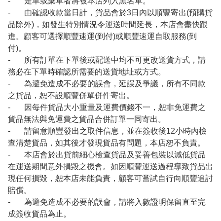
- 走單或棄單者將被本店列入黑名單。
- 由確認收款當日計，貨品會於3日內以順豐寄出(預購貨
品除外)，如發生特別情況令運送時間延長，本店會盡快跟
進。顧客可選擇順豐速運(到付)或順豐速運自取服務(到
付)。
- 所有訂單在下單後或配送中均不可更改送貨方式，請
務必在下單時確認所需要的送貨地址或方式。
- 為避免造成不必要的誤會，延誤及爭議，所有不同款
之貨品，恕不設順豐併單併件寄出。
- 因每件貨品大小重量及運費價錢不一，恕非免運費之
貨品無法與免運費之貨品合併訂單一同寄出。
- 請留意順豐發出之取件信息，並在簽收後12小時內檢
查清楚貨品，如其後才發現貨品有問題，本店恕不負責。
- 本店會於出貨前細心檢查貨品及妥善包裝以減低貨品
在運送期間意外損毀之機會。如因順豐運送過程導致貨品出
現任何損毀，恕本店未能負責，顧客可嘗試自行向順豐追討
賠償。
- 為避免造成不必要的誤會，請將入數證明保留直至完
成簽收貨品為止。