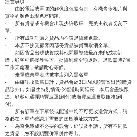
注意事項：
- 由於電話或電腦的解像度色差有别，有機會令相片與
實物的顏色出現色差問題。
- 所有貨品或有機會出現少許瑕疵，完美主義者切勿下
單。
- 所有成功訂購之貨品均不設退貨或退款。
- 本店不接受顧客因部份貨品缺貨而取消全單。
- 如因貨品出現缺貨或其他問題導致最終未能成功訂
購，顧客可選擇等候下一批貨到或全額退款。退款需時7個
工作天處理，敬請耐心等候。
- 走單或棄單者將被本店列入黑名單。
- 由確認收款當日計，貨品會於3日內以順豐寄出(預購貨
品除外)，如發生特別情況令運送時間延長，本店會盡快跟
進。顧客可選擇順豐速運(到付)或順豐速運自取服務(到
付)。
- 所有訂單在下單後或配送中均不可更改送貨方式，請
務必在下單時確認所需要的送貨地址或方式。
- 為避免造成不必要的誤會，延誤及爭議，所有不同款
之貨品，恕不設順豐併單併件寄出。