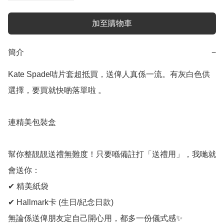
加至購物車
簡介
−
Kate Spade咭片套超抵買，送俾人真係一流。有灰白色供
選擇，要買就快啲落單啦 。

連精美包裝盒

幫你整靚靚送禮無難度！只要喺備註打「送禮用」，我哋就
會送你：

✔ 精美紙袋

✔ Hallmark卡 (生日/紀念日款)

無論係送俾朋友定自己開心用，都多一份儀式感✨
