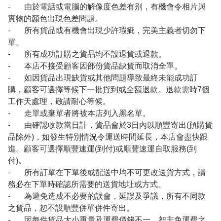
- 由於電話或電腦的解像度色差有别，有機會令相片與
實物的顏色出現色差問題。
- 所有貨品或有機會出現少許瑕疵，完美主義者切勿下
單。
- 所有成功訂購之貨品均不設退貨或退款。
- 本店不接受顧客因部份貨品缺貨而取消全單。
- 如因貨品出現缺貨或其他問題導致最終未能成功訂
購，顧客可選擇等候下一批貨到或全額退款。退款需時7個
工作天處理，敬請耐心等候。
- 走單或棄單者將被本店列入黑名單。
- 由確認收款當日計，貨品會於3日內以順豐寄出(預購貨
品除外)，如發生特別情況令運送時間延長，本店會盡快跟
進。顧客可選擇順豐速運(到付)或順豐速運自取服務(到
付)。
- 所有訂單在下單後或配送中均不可更改送貨方式，請
務必在下單時確認所需要的送貨地址或方式。
- 為避免造成不必要的誤會，延誤及爭議，所有不同款
之貨品，恕不設順豐併單併件寄出。
- 因每件貨品大小重量及運費價錢不一，恕非免運費之