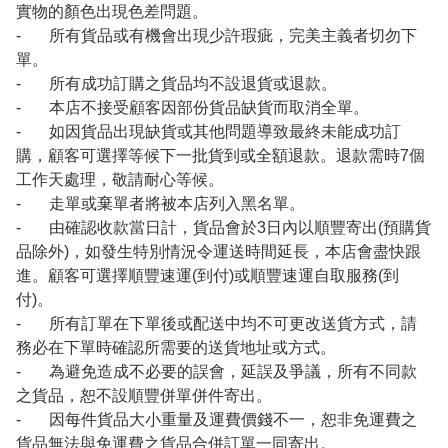
實物的顏色出現色差問題。
- 所有貨品或有機會出現少許瑕疵，完美主義者切勿下
單。
- 所有成功訂購之貨品均不設退貨或退款。
- 本店不接受顧客因部份貨品缺貨而取消全單。
- 如因貨品出現缺貨或其他問題導致最終未能成功訂
購，顧客可選擇等候下一批貨到或全額退款。退款需時7個
工作天處理，敬請耐心等候。
- 走單或棄單者將被本店列入黑名單。
- 由確認收款當日計，貨品會於3日內以順豐寄出(預購貨
品除外)，如發生特別情況令運送時間延長，本店會盡快跟
進。顧客可選擇順豐速運(到付)或順豐速運自取服務(到
付)。
- 所有訂單在下單後或配送中均不可更改送貨方式，請
務必在下單時確認所需要的送貨地址或方式。
- 為避免造成不必要的誤會，延誤及爭議，所有不同款
之貨品，恕不設順豐併單併件寄出。
- 因每件貨品大小重量及運費價錢不一，恕非免運費之
貨品無法與免運費之貨品合併訂單一同寄出。