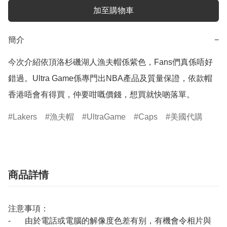
加至購物車
簡介
−
今次介紹依頂洛杉磯湖人漁夫帽係紫色，Fans們真係唔好
錯過。Ultra Game係專門出NBA產品及質量保證，依款帽
香港唔會有得買，仲要咁嘅價錢，想買就快啲落單。
Lakers
漁夫帽
UltraGame
Caps
美國代購
商品詳情
注意事項：
- 由於電話或電腦的解像度色差有别，有機會令相片與