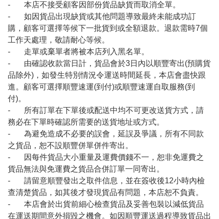
- 本店不接受顧客因部份貨品缺貨而取消全單。
- 如因貨品出現缺貨或其他問題導致最終未能成功訂
購，顧客可選擇等候下一批貨到或全額退款。退款需時7個
工作天處理，敬請耐心等候。
- 走單或棄單者將被本店列入黑名單。
- 由確認收款當日計，貨品會於3日內以順豐寄出(預購貨
品除外)，如發生特別情況令運送時間延長，本店會盡快跟
進。顧客可選擇順豐速運(到付)或順豐速運自取服務(到
付)。
- 所有訂單在下單後或配送中均不可更改送貨方式，請
務必在下單時確認所需要的送貨地址或方式。
- 為避免造成不必要的誤會，延誤及爭議，所有不同款
之貨品，恕不設順豐併單併件寄出。
- 因每件貨品大小重量及運費價錢不一，恕非免運費之
貨品無法與免運費之貨品合併訂單一同寄出。
- 請留意順豐發出之取件信息，並在簽收後12小時內檢
查清楚貨品，如其後才發現貨品有問題，本店恕不負責。
- 本店會於出貨前細心檢查貨品及妥善包裝以減低貨品
在運送期間意外損毀之機會。如因順豐運送過程導致貨品出