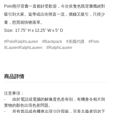
Polo熊仔背囊一直都好受歡迎，今次依隻色既背囊嘅絕對
吸引到大家。返學或出街簡直一流，價錢又吸引，只得少
量，想買就快啲落單。 

Size:  17.75" H x 12.25" W x 5" D
PoloRalphLauren
Backpack
美國代購
Polo
LaurenRalphLauren
RalphLauren
商品詳情
注意事項：
- 由於電話或電腦的解像度色差有别，有機會令相片與
實物的顏色出現色差問題。
- 所有貨品或有機會出現少許瑕疵，完美主義者切勿下