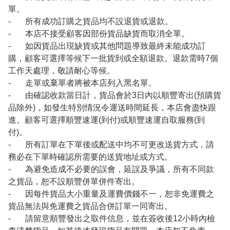
單。
- 所有成功訂購之貨品均不設退貨或退款。
- 本店不接受顧客因部份貨品缺貨而取消全單。
- 如因貨品出現缺貨或其他問題導致最終未能成功訂
購，顧客可選擇等候下一批貨到或全額退款。退款需時7個
工作天處理，敬請耐心等候。
- 走單或棄單者將被本店列入黑名單。
- 由確認收款當日計，貨品會於3日內以順豐寄出(預購貨
品除外)，如發生特別情況令運送時間延長，本店會盡快跟
進。顧客可選擇順豐速運(到付)或順豐速運自取服務(到
付)。
- 所有訂單在下單後或配送中均不可更改送貨方式，請
務必在下單時確認所需要的送貨地址或方式。
- 為避免造成不必要的誤會，延誤及爭議，所有不同款
之貨品，恕不設順豐併單併件寄出。
- 因每件貨品大小重量及運費價錢不一，恕非免運費之
貨品無法與免運費之貨品合併訂單一同寄出。
- 請留意順豐發出之取件信息，並在簽收後12小時內檢