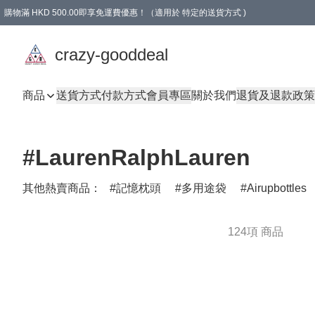
購物滿 HKD 500.00即享免運費優惠！（適用於 特定的送貨方式 )
成為會員可享免費禮品
crazy-gooddeal
商品
送貨方式
付款方式
會員專區
關於我們
退貨及退款政策
#LaurenRalphLauren
其他熱賣商品：
記憶枕頭
多用途袋
Airupbottles
124項 商品